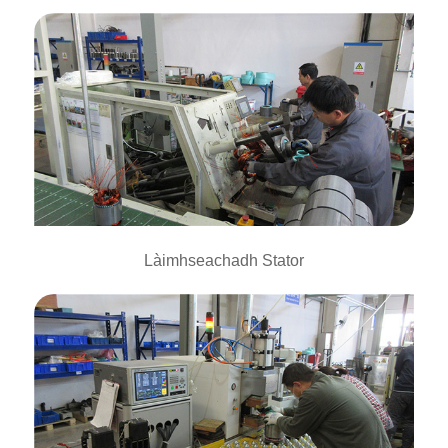
Làimhseachadh Stator