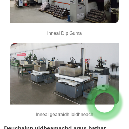
Inneal Dip Guma
Inneal gearraidh loidhneach
Deuchainn uidheamachd agus bathar-