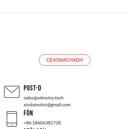
FIOSRACHADH
CEASNACHADH
POST-D
sales@xdmotor.tech
xindamotor@gmail.com
FÒN
+86 18606382728