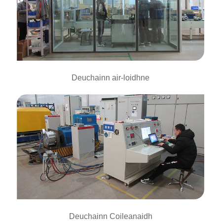
Deuchainn air-loidhne
Deuchainn Coileanaidh