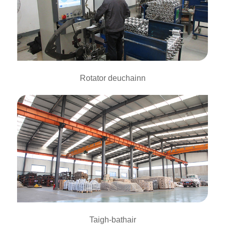
Rotator deuchainn
Taigh-bathair