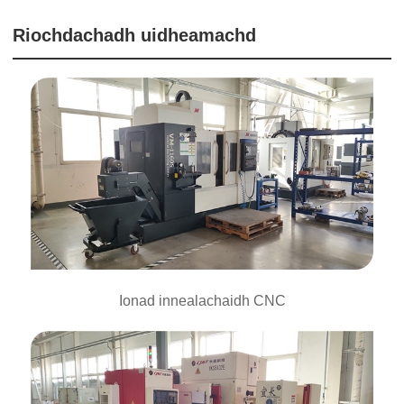
Riochdachadh uidheamachd
Ionad innealachaidh CNC