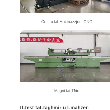
Ċentru tal-Maċinazzjoni CNC
Magni tat-Tħin
It-test tat-tagħmir u l-maħżen