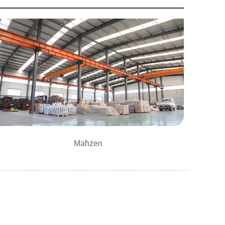
Maħżen