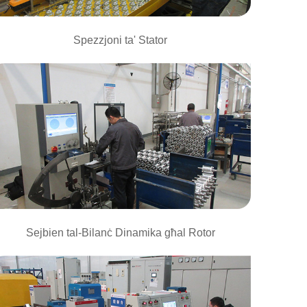
Spezzjoni ta' Stator
Sejbien tal-Bilanċ Dinamika għal Rotor