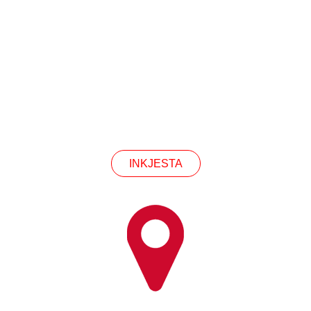
INKJESTA
war il-prodotti jew il-lista tal-prezzijiet tagħna, je
mail tiegħek lilna u nkunu f'kuntatt fi żmien 24 siegħ
INKJESTA