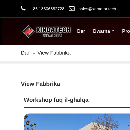
+86 18606382728
sales@xdmotor.tech
Dar
Dwarna
Pro
Dar
View Fabbrika
View Fabbrika
Workshop fuq il-għalqa