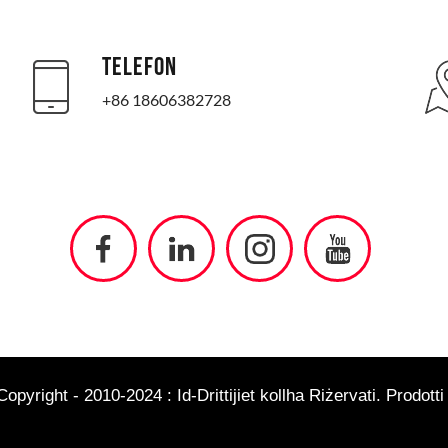
TELEFON
+86 18606382728
yright - 2010-2024 : Id-Drittijiet kollha Riżervati.
Prodotti