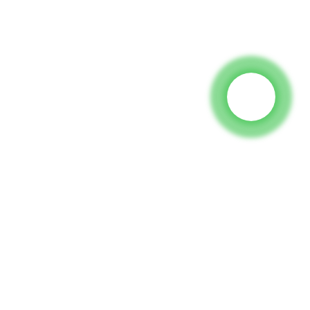
kk jogħġbok ħalli l-
a.