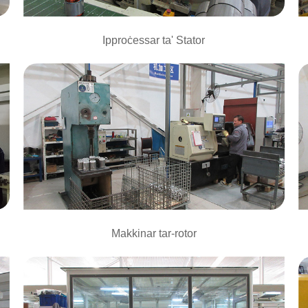
Ipproċessar ta' Stator
Makkinar tar-rotor