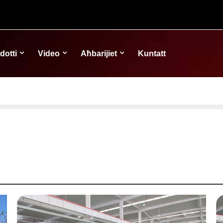
dotti
Video
Aħbarijiet
Kuntatt