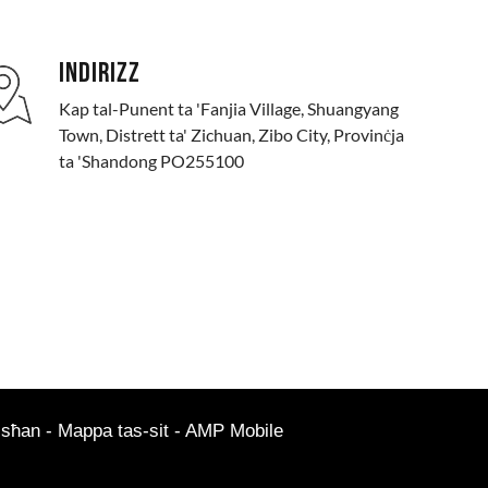
INDIRIZZ
Kap tal-Punent ta 'Fanjia Village, Shuangyang
Town, Distrett ta' Zichuan, Zibo City, Provinċja
ta 'Shandong PO255100
 sħan
-
Mappa tas-sit
-
AMP Mobile