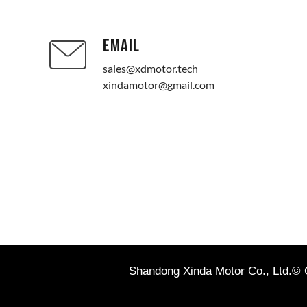
EMAIL
sales@xdmotor.tech
xindamotor@gmail.com
Shandong Xinda Motor Co., Ltd.© Cop