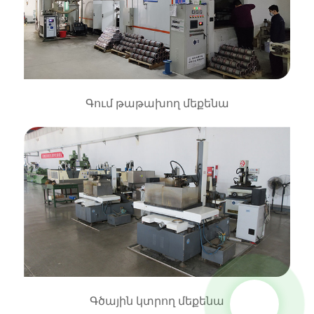
Գում թաթախող մեքենա
Գծային կտրող մեքենա