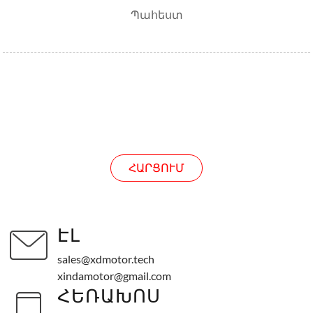
Պահեստ
ՀԱՐՑՈՒՄ
ՀԱՐՑՈՒՄ
ԷԼ
sales@xdmotor.tech
xindamotor@gmail.com
ՀԵՌԱԽՈՍ