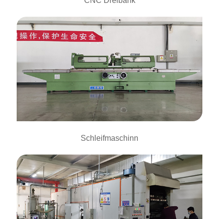
CNC Dréibänk
Schleifmaschinn