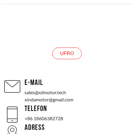
UFRO
UFRO
E-MAIL
sales@xdmotor.tech
xindamotor@gmail.com
TELEFON
+86 18606382728
ADRESS