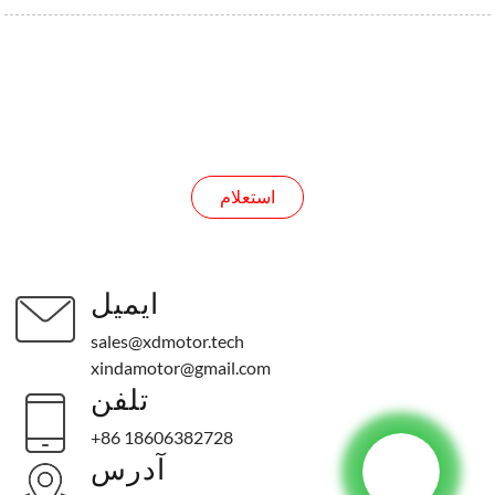
پرس و جو
استعلام
ایمیل
sales@xdmotor.tech
xindamotor@gmail.com
تلفن
+86 18606382728
آدرس