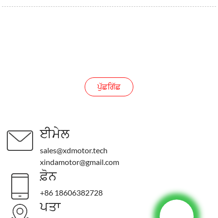
ਪੁੱਛਗਿੱਛ
ਪੁੱਛਗਿੱਛ
ਈਮੇਲ
sales@xdmotor.tech
xindamotor@gmail.com
ਫ਼ੋਨ
+86 18606382728
ਪਤਾ