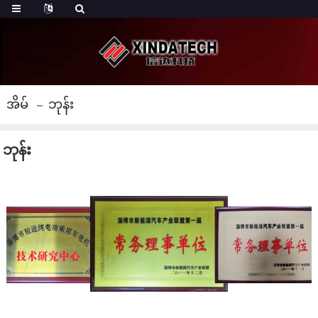
အိမ်
ဘုန်း
ဘုန်း