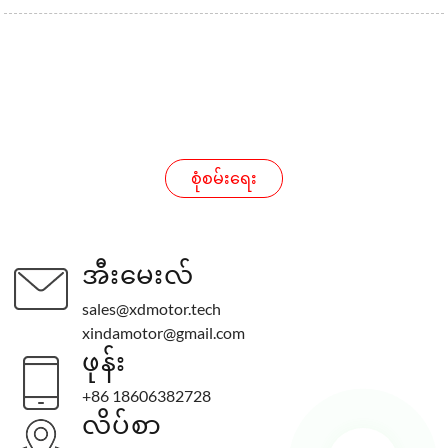
စုံစမ်းမေးမြန်းခြင်း။
စုံစမ်းရေး
အီးမေးလ်
sales@xdmotor.tech
xindamotor@gmail.com
ဖုန်း
+86 18606382728
လိပ်စာ