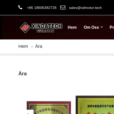
+86 18606382728
sales@xdmotor.tech
Hem
Om Oss
Pr
Hem
Ära
Ära