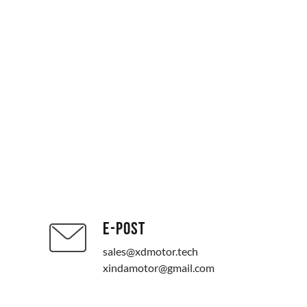
E-POST
sales@xdmotor.tech
xindamotor@gmail.com