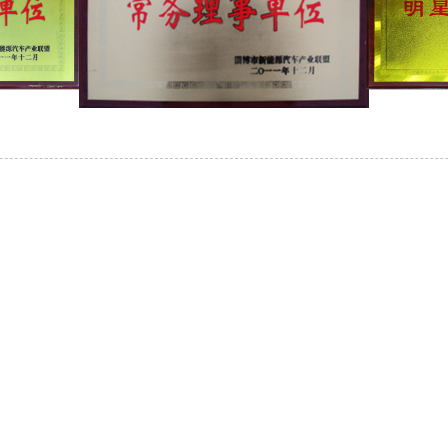
FÖRFRÅGAN
odukter eller prislista, vänligen lämna din e-post til
inom 24 timmar.