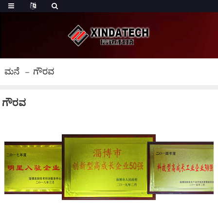
ಮನೆ
ಗೌರವ
ಗೌರವ