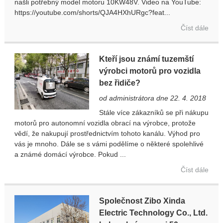
našli potřebný model motoru 10KW48V. Video na YouTube:
https://youtube.com/shorts/QJA4HXhURgc?feat...
Číst dále
Kteří jsou známí tuzemští
výrobci motorů pro vozidla
bez řidiče?
od administrátora dne 22. 4. 2018
Stále více zákazníků se při nákupu
motorů pro autonomní vozidla obrací na výrobce, protože
vědí, že nakupují prostřednictvím tohoto kanálu. Výhod pro
vás je mnoho. Dále se s vámi podělíme o některé spolehlivé
a známé domácí výrobce. Pokud ...
Číst dále
Společnost Zibo Xinda
Electric Technology Co., Ltd.