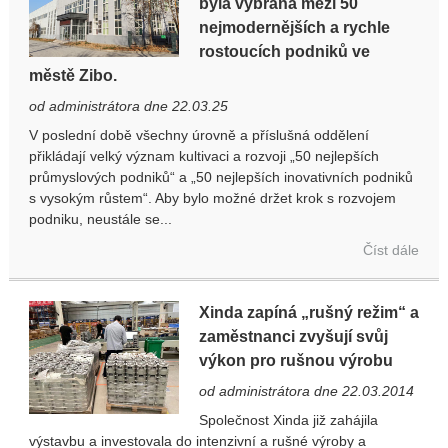
byla vybrána mezi 50
nejmodernějších a rychle
rostoucích podniků ve
městě Zibo.
od administrátora dne 22.03.25
V poslední době všechny úrovně a příslušná oddělení
přikládají velký význam kultivaci a rozvoji „50 nejlepších
průmyslových podniků“ a „50 nejlepších inovativních podniků
s vysokým růstem“. Aby bylo možné držet krok s rozvojem
podniku, neustále se...
Číst dále
Xinda zapíná „rušný režim“ a
zaměstnanci zvyšují svůj
výkon pro rušnou výrobu
od administrátora dne 22.03.2014
Společnost Xinda již zahájila
výstavbu a investovala do intenzivní a rušné výroby a