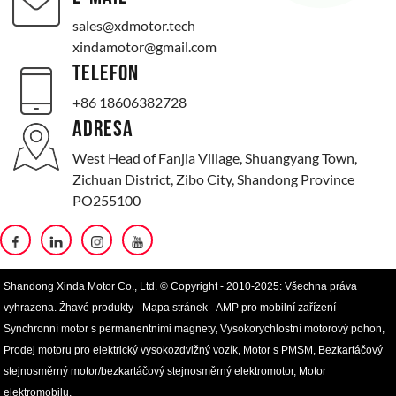
sales@xdmotor.tech
xindamotor@gmail.com
TELEFON
+86 18606382728
ADRESA
West Head of Fanjia Village, Shuangyang Town,
Zichuan District, Zibo City, Shandong Province
PO255100
Shandong Xinda Motor Co., Ltd. © Copyright - 2010-2025: Všechna práva
vyhrazena.
Žhavé produkty
-
Mapa stránek
-
AMP pro mobilní zařízení
Synchronní motor s permanentními magnety
,
Vysokorychlostní motorový pohon
,
Prodej motoru pro elektrický vysokozdvižný vozík
,
Motor s PMSM
,
Bezkartáčový
stejnosměrný motor/bezkartáčový stejnosměrný elektromotor
,
Motor
elektromobilu
,