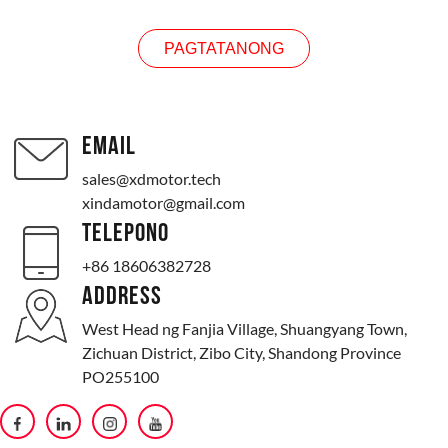
PAGTATANONG
EMAIL
sales@xdmotor.tech
xindamotor@gmail.com
TELEPONO
+86 18606382728
ADDRESS
West Head ng Fanjia Village, Shuangyang Town,
Zichuan District, Zibo City, Shandong Province
PO255100