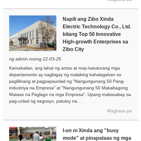
Napili ang Zibo Xinda
Electric Technology Co., Ltd.
bilang Top 50 Innovative
High-growth Enterprises sa
Zibo City
ng admin noong 22-03-25
Kamakailan, ang lahat ng antas at may-katuturang mga
departamento ay nagbigay ng malaking kahalagahan sa
paglilinang at pagpapaunlad ng "Nangungunang 50 Pang-
industriya na Empresa" at "Nangungunang 50 Makabagong
Mataas na Paglago na mga Empresa". Upang makasabay sa
pag-unlad ng negosyo, patuloy na...
Magbasa pa
I-on ni Xinda ang "busy
mode" at pinapataas ng mga