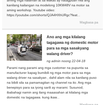
aming mga halaman at sa wakas ay natagpuan nila ang
kanilang kailangan na modelong 10KW48V na motor sa
aming workshop. Youtube video:
https://youtube.com/shorts/QJA4HXhURgc?feat...
Magbasa pa
Ano ang mga kilalang
tagagawa ng domestic motor
para sa mga sasakyang
walang driver?
ng admin noong 22-04-18
Parami nang parami ang mga customer na pupunta sa
manufacturer kapag bumibili ng mga motor para sa mga
walang driver na sasakyan , dahil alam nila sa kanilang puso
na bibili sila sa pamamagitan ng channel na ito. Ang mga
benepisyo para sa iyong sarili ay marami. Susunod,
ibabahagi namin ang ilang maaasahan at kilalang mga
domestic na tagagawa. kung ikaw...
Magbasa pa