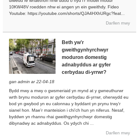
diwedd fe wnaethon nhw ddod o hyd i'r model modur
10KW48V roedden nhw ei angen yn ein gweithdy. Fideo
Youtube: https://youtube.com/shorts/QJA4HXhURgc?feat...
Darllen mwy
Beth yw'r
gweithgynhyrchwyr
moduron domestig
adnabyddus ar gyfer
cerbydau di-yrrwr?
gan admin ar 22-04-18
Bydd mwy a mwy o gwsmeriaid yn mynd at y gwneuthurwr
wrth brynu moduron ar gyfer cerbydau di-yrrwr, oherwydd eu
bod yn gwybod yn eu calonnau y byddant yn prynu trwy'r
sianel hon. Mae'r manteision i chi'ch hun yn niferus. Nesaf,
byddwn yn rhannu rhai gweithgynhyrchwyr domestig
dibynadwy ac adnabyddus. Os ydych chi ...
Darllen mwy