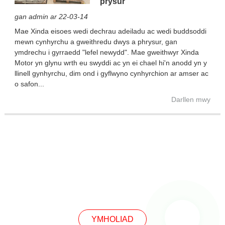
prysur
gan admin ar 22-03-14
Mae Xinda eisoes wedi dechrau adeiladu ac wedi buddsoddi
mewn cynhyrchu a gweithredu dwys a phrysur, gan
ymdrechu i gyrraedd "lefel newydd". Mae gweithwyr Xinda
Motor yn glynu wrth eu swyddi ac yn ei chael hi'n anodd yn y
llinell gynhyrchu, dim ond i gyflwyno cynhyrchion ar amser ac
o safon...
Darllen mwy
YMCHWILIAD
YMHOLIAD