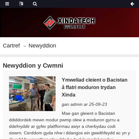
Cartref
Newyddion
Newyddion y Cwmni
Ymweliad cleient o Bacistan
â ffatri moduron trydan
Xinda
gan admin ar 25-09-23
Mae gan gleient o Bacistan
ddiddordeb mewn modur pwmp olew a moduron gyrru a
ddefnyddir ar gyfer platfformau awyr a cherbydau codi
siswrn. Cerddom gyda nhw i ddangos ein gweithfeydd ac yn y