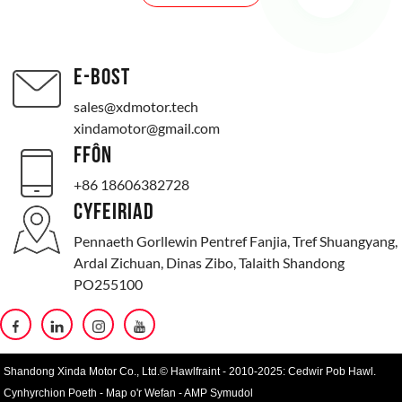
E-BOST
sales@xdmotor.tech
xindamotor@gmail.com
FFÔN
+86 18606382728
CYFEIRIAD
Pennaeth Gorllewin Pentref Fanjia, Tref Shuangyang,
Ardal Zichuan, Dinas Zibo, Talaith Shandong
PO255100
Shandong Xinda Motor Co., Ltd.© Hawlfraint - 2010-2025: Cedwir Pob Hawl.
Cynhyrchion Poeth
-
Map o'r Wefan
-
AMP Symudol