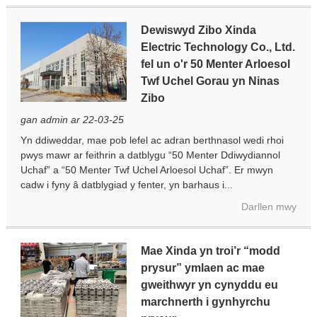
Dewiswyd Zibo Xinda
Electric Technology Co., Ltd.
fel un o'r 50 Menter Arloesol
Twf Uchel Gorau yn Ninas
Zibo
gan admin ar 22-03-25
Yn ddiweddar, mae pob lefel ac adran berthnasol wedi rhoi
pwys mawr ar feithrin a datblygu “50 Menter Ddiwydiannol
Uchaf” a “50 Menter Twf Uchel Arloesol Uchaf”. Er mwyn
cadw i fyny â datblygiad y fenter, yn barhaus i...
Darllen mwy
Mae Xinda yn troi’r “modd
prysur” ymlaen ac mae
gweithwyr yn cynyddu eu
marchnerth i gynhyrchu