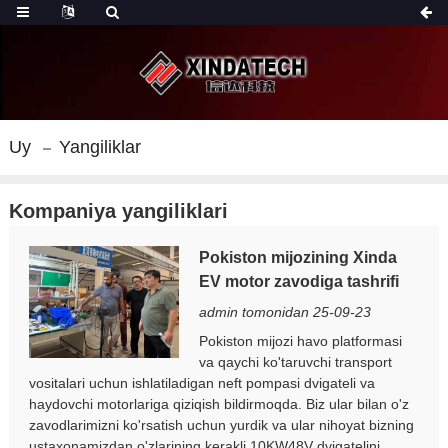
Uy
Yangiliklar
Kompaniya yangiliklari
Pokiston mijozining Xinda
EV motor zavodiga tashrifi
admin tomonidan 25-09-23
Pokiston mijozi havo platformasi
va qaychi ko'taruvchi transport
vositalari uchun ishlatiladigan neft pompasi dvigateli va
haydovchi motorlariga qiziqish bildirmoqda. Biz ular bilan o'z
zavodlarimizni ko'rsatish uchun yurdik va ular nihoyat bizning
ustaxonamizdan o'zlarining kerakli 10KW48V dvigatelini