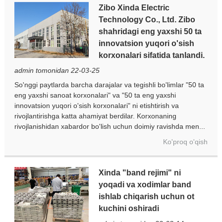
Zibo Xinda Electric
Technology Co., Ltd. Zibo
shahridagi eng yaxshi 50 ta
innovatsion yuqori o'sish
korxonalari sifatida tanlandi.
admin tomonidan 22-03-25
So'nggi paytlarda barcha darajalar va tegishli bo'limlar "50 ta
eng yaxshi sanoat korxonalari" va "50 ta eng yaxshi
innovatsion yuqori o'sish korxonalari" ni etishtirish va
rivojlantirishga katta ahamiyat berdilar. Korxonaning
rivojlanishidan xabardor bo'lish uchun doimiy ravishda men...
Ko'proq o'qish
Xinda "band rejimi" ni
yoqadi va xodimlar band
ishlab chiqarish uchun ot
kuchini oshiradi