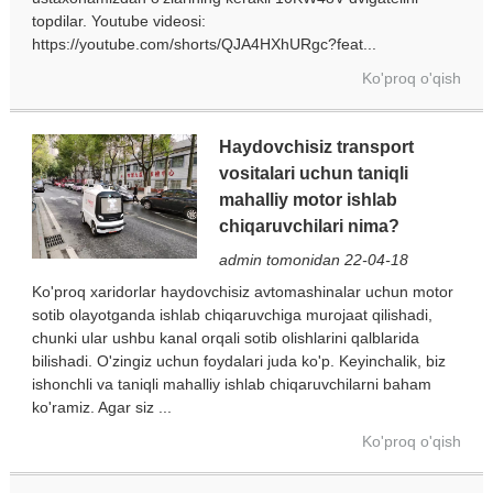
topdilar. Youtube videosi:
https://youtube.com/shorts/QJA4HXhURgc?feat...
Ko'proq o'qish
Haydovchisiz transport
vositalari uchun taniqli
mahalliy motor ishlab
chiqaruvchilari nima?
admin tomonidan 22-04-18
Ko'proq xaridorlar haydovchisiz avtomashinalar uchun motor
sotib olayotganda ishlab chiqaruvchiga murojaat qilishadi,
chunki ular ushbu kanal orqali sotib olishlarini qalblarida
bilishadi. O'zingiz uchun foydalari juda ko'p. Keyinchalik, biz
ishonchli va taniqli mahalliy ishlab chiqaruvchilarni baham
ko'ramiz. Agar siz ...
Ko'proq o'qish