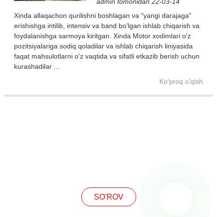
admin tomonidan 22-03-14
Xinda allaqachon qurilishni boshlagan va "yangi darajaga"
erishishga intilib, intensiv va band bo'lgan ishlab chiqarish va
foydalanishga sarmoya kiritgan. Xinda Motor xodimlari o'z
pozitsiyalariga sodiq qoladilar va ishlab chiqarish liniyasida
faqat mahsulotlarni o'z vaqtida va sifatli etkazib berish uchun
kurashadilar ...
Ko'proq o'qish
SO'ROQ
SO'ROV