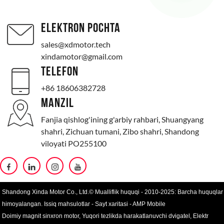
ELEKTRON POCHTA
sales@xdmotor.tech
xindamotor@gmail.com
TELEFON
+86 18606382728
MANZIL
Fanjia qishlog'ining g'arbiy rahbari, Shuangyang
shahri, Zichuan tumani, Zibo shahri, Shandong
viloyati PO255100
Shandong Xinda Motor Co., Ltd.© Mualliflik huquqi - 2010-2025: Barcha huquqlar
himoyalangan.
Issiq mahsulotlar
-
Sayt xaritasi
-
AMP Mobile
Doimiy magnit sinxron motor
,
Yuqori tezlikda harakatlanuvchi dvigatel
,
Elektr