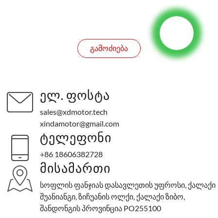
ᲛᲝᲗᲮᲝᲕᲜᲐ
ᲒᲐᲛᲝᲫᲘᲔᲑᲐ
ᲔᲚ. ᲤᲝᲡᲢᲐ
sales@xdmotor.tech
xindamotor@gmail.com
ᲢᲔᲚᲔᲤᲝᲜᲘ
+86 18606382728
ᲛᲘᲡᲐᲛᲐᲠᲗᲘ
სოფლის ფანჯიას დასავლეთის უფროსი, ქალაქი
შუანიანგი, ზიჩუანის ოლქი, ქალაქი ზიბო,
შანდონგის პროვინცია PO255100