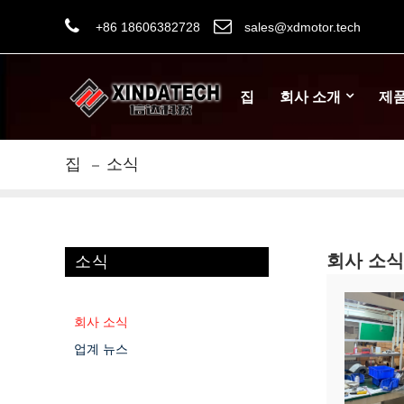
+86 18606382728
sales@xdmotor.tech
집
회사 소개
제
집
소식
회사 소식
소식
회사 소식
업계 뉴스