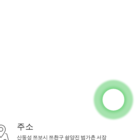
 24시간 이내에 답변
주소
산둥성 쯔보시 쯔촨구 솽양진 범가촌 서장