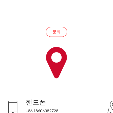
표에 대한 문의사항이 있으시면 이메일을 남겨주세요.
드리겠습니다.
문의
핸드폰
+86 18606382728