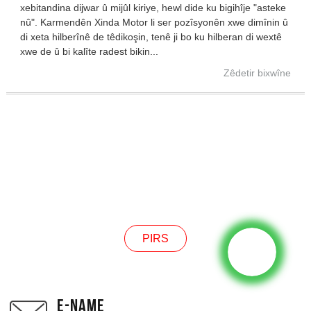
xebitandina dijwar û mijûl kiriye, hewl dide ku bigihîje "asteke
nû". Karmendên Xinda Motor li ser pozîsyonên xwe dimînin û
di xeta hilberînê de têdikoşin, tenê ji bo ku hilberan di wextê
xwe de û bi kalîte radest bikin...
Zêdetir bixwîne
PIRS
PIRS
E-NAME