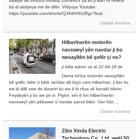
dawiyê de motora modela 10KW48V ya ku ji wan re hewce
bû di atolyeya me de dîtin. Vîdyoya Youtube:
https://youtube.com/shorts/QJA4HXhURgc?feat...
Zêdetir bixwîne
Hilberînerên motorên
navxweyî yên navdar ji bo
wesayîtên bê şofêr çi ne?
ji hêla admin ve di 22-04-18 de
Dema kirîna motorên wesayîtên
bê şofêr, bêtir û bêtir xerîdar dê biçin cem hilberîner, ji ber ku
ew di dilê xwe de dizanin ku ew ê bi rêya vê kanalê bikirin.
Feydeyên ji bo we pir in. Piştre, em ê hin hilberînerên
navxweyî yên pêbawer û navdar parve bikin. Ger hûn ...
Zêdetir bixwîne
Zibo Xinda Electric
Technology Co., Ltd. wekî 50