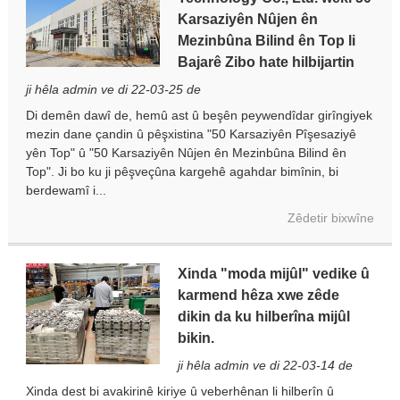
Karsaziyên Nûjen ên
Mezinbûna Bilind ên Top li
Bajarê Zibo hate hilbijartin
ji hêla admin ve di 22-03-25 de
Di demên dawî de, hemû ast û beşên peywendîdar girîngiyek
mezin dane çandin û pêşxistina "50 Karsaziyên Pîşesaziyê
yên Top" û "50 Karsaziyên Nûjen ên Mezinbûna Bilind ên
Top". Ji bo ku ji pêşveçûna kargehê agahdar bimînin, bi
berdewamî i...
Zêdetir bixwîne
Xinda "moda mijûl" vedike û
karmend hêza xwe zêde
dikin da ku hilberîna mijûl
bikin.
ji hêla admin ve di 22-03-14 de
Xinda dest bi avakirinê kiriye û veberhênan li hilberîn û