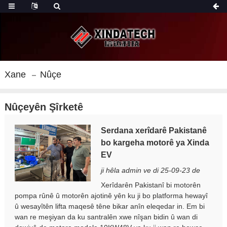
Xane
Nûçe
Nûçeyên Şîrketê
Serdana xerîdarê Pakistanê
bo kargeha motorê ya Xinda
EV
ji hêla admin ve di 25-09-23 de
Xerîdarên Pakistanî bi motorên
pompa rûnê û motorên ajotinê yên ku ji bo platforma hewayî
û wesayîtên lifta maqesê têne bikar anîn eleqedar in. Em bi
wan re meşiyan da ku santralên xwe nîşan bidin û wan di