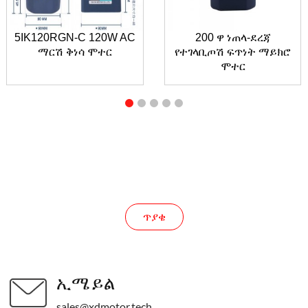
5IK120RGN-C 120W AC
200 ዋ ነጠላ-ደረጃ
ማርሽ ቅነሳ ሞተር
የተገላቢጦሽ ፍጥነት ማይክሮ
ሞተር
ጥያቄ
ጥያቄ
ኢሜይል
sales@xdmotor.tech