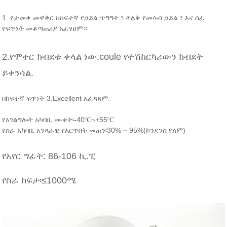
1. የታመቀ መዋቅር ከከፍተኛ የኃይል ጥግግት ፣ ትልቅ የመሳብ ኃይል ፣ እና ሰፊ
የፍጥነት መቆጣጠሪያ አፈፃፀም።
2.የሞተር ክብደቱ ቀላል ነው,coule የተሽከርካሪውን ክብደት
ይቀንሳል.
በከፍተኛ ፍጥነት 3.Excellent አፈጻጸም.
የአገልግሎት አካባቢ ሙቀት፡-40℃~+55℃
የስራ አካባቢ አንጻራዊ የእርጥበት መጠን፡30% ~ 95%(ኮንደንስ የለም)
የአየር ግፊት: 86-106 ኪ.ፒ
የስራ ከፍታ፡≤1000ሜ