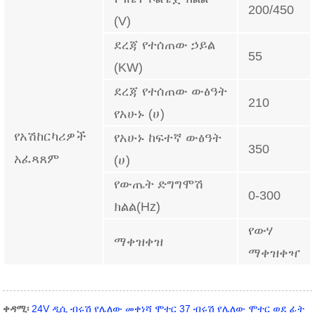
200/450
(V)
ደረጃ የተሰጠው ኃይል
55
(KW)
ደረጃ የተሰጠው ውፅዓት
210
የአሁኑ (ሀ)
የአሽከርካሪዎች
የአሁኑ ከፍተኛ ውፅዓት
350
አፈጻጸም
(ሀ)
የውጤት ድግግሞሽ
0-300
ክልል(Hz)
የውሃ
ማቀዝቀዝ
ማቀዝቀዣ
ቀዳሚ፡
24V ዲሲ ብሩሽ የሌለው መቀነሻ ሞተር 37 ብሩሽ የሌለው ሞተር ወደ ፊት