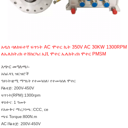
አዲስ ባለከፍተኛ ፍጥነት AC ሞተር ኪት 350V AC 30KW 1300RPM
ለኤሌክትሪክ ተሽከርካሪ ኢቪ ሞተር ኤሌክትሪክ ሞተር PMSM
አጭር መግለጫ፡-
አስፈላጊ ዝርዝሮች
ዓይነት፡ቋሚ ማግኔት የተመሳሰለ፣ የተመሳሰለ ሞተር
ቮልቴጅ: 200V-450V
ፍጥነት(RPM):1300rpm
ዋስትና: 1 ዓመት
የእውቅና ማረጋገጫ::CCC, ce
ጫፍ Torque:800N.m
AC ቮልቴጅ: 200V-450V