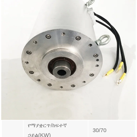
የማያቋርጥ/ከፍተኛ
30/70
ኃይል(KW)