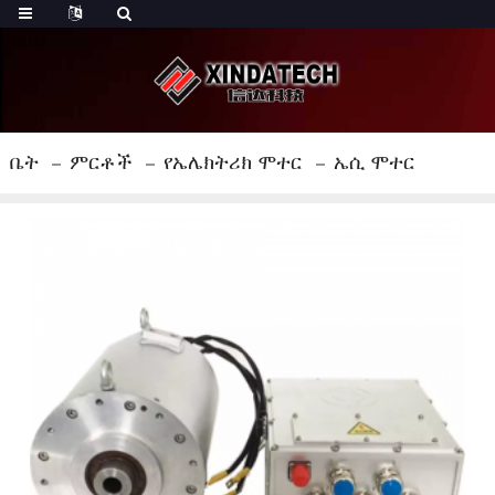
ቤት
ምርቶች
የኤሌክትሪክ ሞተር
ኤሲ ሞተር