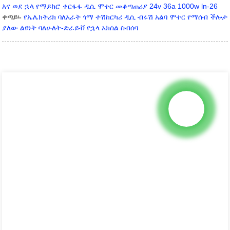
እና ወደ ኋላ የማይክሮ ቀርፋፋ ዲሲ ሞተር መቆጣጠሪያ 24v 36a 1000w ln-26
ቀጣይ፡-
የኤሌክትሪክ ባለአራት ጎማ ተሽከርካሪ ዲሲ ብሩሽ አልባ ሞተር የማሰብ ችሎታ
ያለው ልዩነት ባለሁለት-ድራይቭ የኋላ አክሰል ስብሰባ