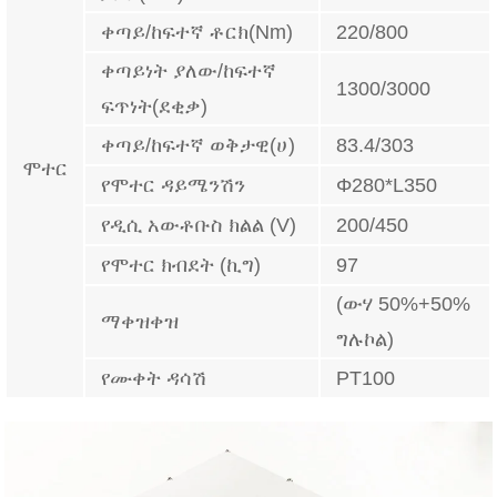
ቀጣይ/ከፍተኛ ቶርክ(Nm)
220/800
ቀጣይነት ያለው/ከፍተኛ
1300/3000
ፍጥነት(ደቂቃ)
ቀጣይ/ከፍተኛ ወቅታዊ(ሀ)
83.4/303
ሞተር
የሞተር ዳይሜንሽን
Φ280*L350
የዲሲ አውቶቡስ ክልል (V)
200/450
የሞተር ክብደት (ኪግ)
97
(ውሃ 50%+50%
ማቀዝቀዝ
ግሉኮል)
የሙቀት ዳሳሽ
PT100