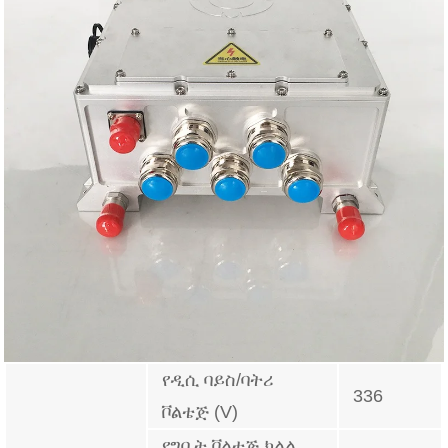
የዲሲ ባይስ/ባትሪ
336
ቮልቴጅ (V)
የግቤት ቮልቴጅ ክልል