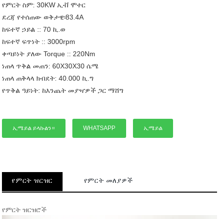
የምርት ስም: 30KW ኢቭ ሞተር
ደረጃ የተሰጠው ወቅታዊ፡83.4A
ከፍተኛ ኃይል :: 70 ኪ.ወ
ከፍተኛ ፍጥነት :: 3000rpm
ቀጣይነት ያለው Torque :: 220Nm
ነጠላ ጥቅል መጠን: 60X30X30 ሴሜ
ነጠላ ጠቅላላ ክብደት: 40.000 ኪ.ግ
የጥቅል ዓይነት: ከእንጨት መያዣዎች ጋር ማሸግ
ኢሜይል ይላኩልን።
WHATSAPP
ኢሜይል
የምርት ዝርዝር
የምርት መለያዎች
የምርት ዝርዝሮች