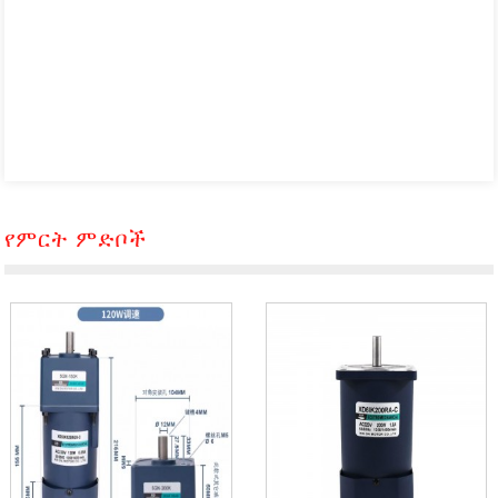
የምርት ምድቦች