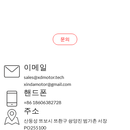
문의
문의
이메일
sales@xdmotor.tech
xindamotor@gmail.com
핸드폰
+86 18606382728
주소
산둥성 쯔보시 쯔촨구 솽양진 범가촌 서장
PO255100