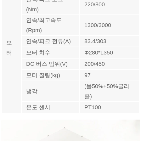
220/800
(Nm)
연속/최고속도
1300/3000
(Rpm)
연속/피크 전류(A)
83.4/303
모
모터 치수
Φ280*L350
터
DC 버스 범위(V)
200/450
모터 질량(kg)
97
(물50%+50%글리
냉각
콜)
온도 센서
PT100