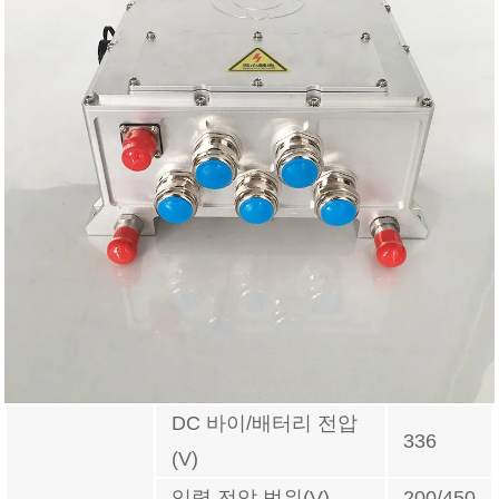
DC 바이/배터리 전압
336
(V)
입력 전압 범위(V)
200/450