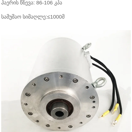
ჰაერის წნევა: 86-106 კპა
სამუშაო სიმაღლე:≤1000მ