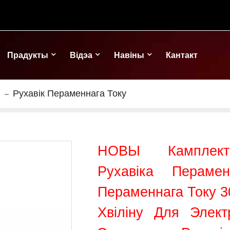
Прадукты
Відэа
Навіны
Кантакт
Рухавік Пераменнага Току
НОВЫ Камплект 
Рухавіка Перам
Пераменнага Току 3
Хвіліну Для Элект