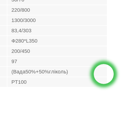
220/800
1300/3000
83,4/303
Φ280*L350
200/450
97
(Вада50%+50%гліколь)
PT100