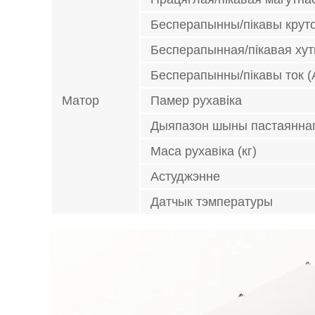
Бесперапынны/пікавы крут
Бесперапынная/пікавая хутк
Бесперапынны/пікавы ток (
Матор
Памер рухавіка
Дыяпазон шыны пастаяннага
Маса рухавіка (кг)
Астуджэнне
Датчык тэмпературы