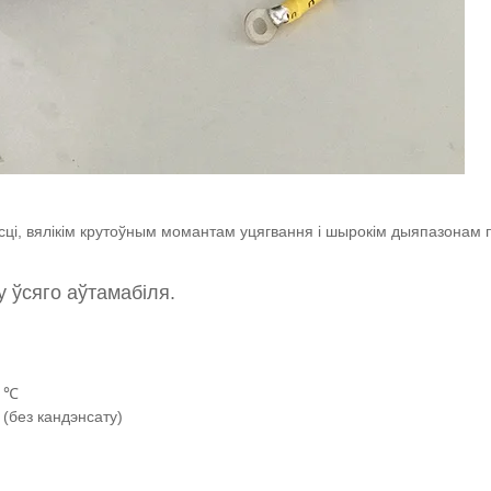
сці, вялікім крутоўным момантам уцягвання і шырокім дыяпазонам п
у ўсяго аўтамабіля.
5 ℃
(без кандэнсату)