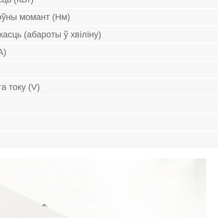
оўны момант (Нм)
асць (абароты ў хвіліну)
A)
 току (V)