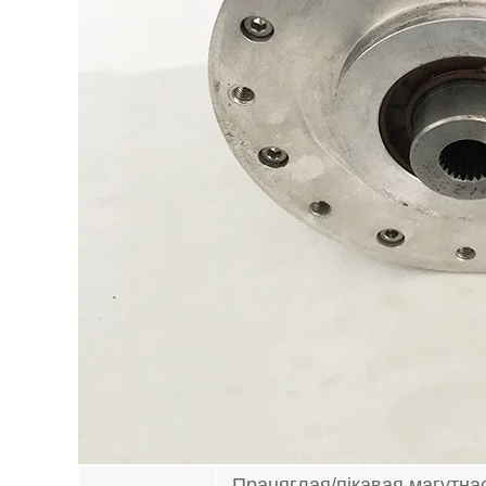
Працяглая/пікавая магутнас