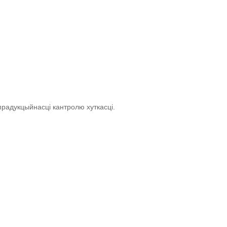
радукцыйнасці кантролю хуткасці.