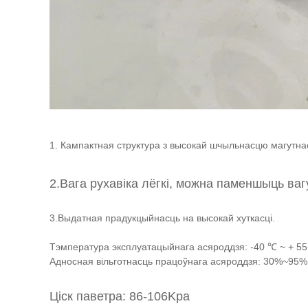
1. Кампактная структура з высокай шчыльнасцю магутна
2.Вага рухавіка лёгкі, можна паменшыць ваг
3.Выдатная прадукцыйнасць на высокай хуткасці.
Тэмпература эксплуатацыйнага асяроддзя: -40 ℃ ~ + 5
Адносная вільготнасць працоўнага асяроддзя: 30%~95% 
Ціск паветра: 86-106Kpa