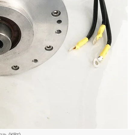
ць (КВт)