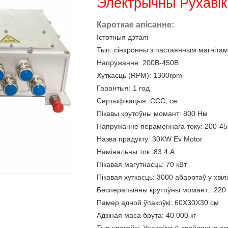
Электрычны Рухаві
Кароткае апісанне:
Істотныя дэталі
Тып: сінхронны з пастаянным магнітам,
Напружанне: 200В-450В
Хуткасць (RPM): 1300rpm
Гарантыя: 1 год
Сертыфікацыя::CCC, ce
Пікавы крутоўны момант: 800 Нм
Напружанне пераменнага току: 200-45
Назва прадукту: 30KW Ev Motor
Намінальны ток: 83,4 А
Пікавая магутнасць: 70 кВт
Пікавая хуткасць: 3000 абаротаў у хвіл
Бесперапынны крутоўны момант:: 220
Памер адной ўпакоўкі: 60X30X30 см
Адзіная маса брута: 40 000 кг