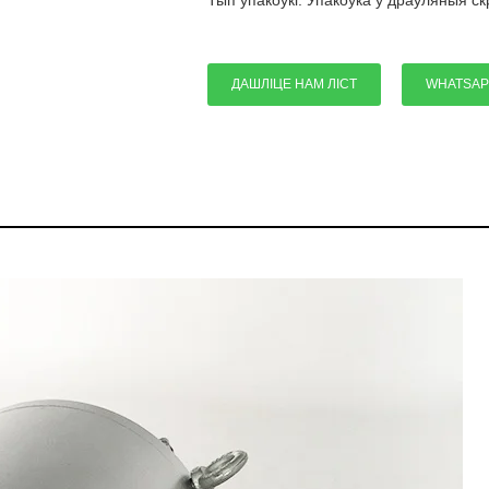
Тып упакоўкі: Упакоўка ў драўляныя ск
ДАШЛІЦЕ НАМ ЛІСТ
WHATSAP