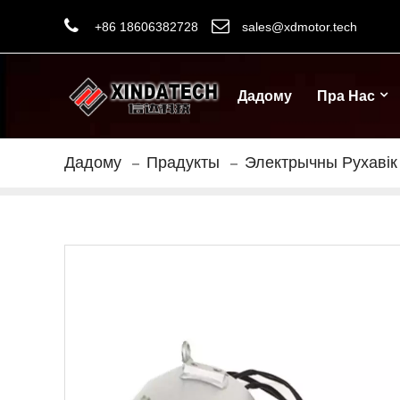
+86 18606382728
sales@xdmotor.tech
Дадому
Пра Нас
Дадому
Прадукты
Электрычны Рухавік