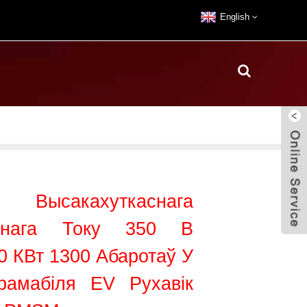
English
Высакахуткаснага
еннага Току 350 В
0 КВт 1300 Абаротаў У
рамабіля EV Рухавік