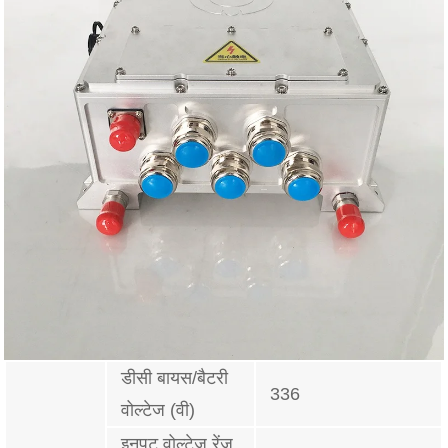
डीसी बायस/बैटरी
336
वोल्टेज (वी)
इनपुट वोल्टेज रेंज