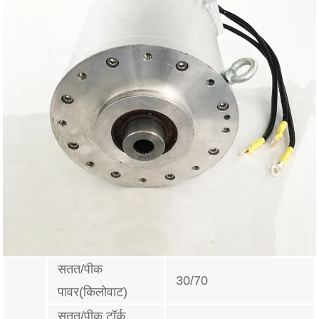
सतत/पीक
30/70
पावर(किलोवाट)
सतत/पीक टॉर्क