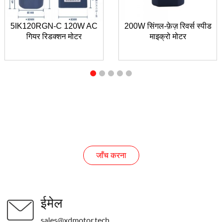
5IK120RGN-C 120W AC
200W सिंगल-फ़ेज़ रिवर्स स्पीड
गियर रिडक्शन मोटर
माइक्रो मोटर
जाँच करना
जाँच करना
ईमेल
sales@xdmotor.tech