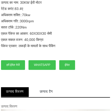
उत्पाद का नाम: 30KW ईवी मोटर
रेटेड करंट:83.4ए
अधिकतम शक्ति::70kw
अधिकतम गति::3000rpm
सतत टॉर्क::220Nm
एकल पैकेज का आकार: 60X30X30 सेमी
एकल सकल वजन: 40,000 किग्रा
पैकेज प्रकार: लकड़ी के मामलों के साथ पैकिंग
हमें ईमेल भेजें
WHATSAPP
ईमेल
उत्पाद विवरण
उत्पाद टैग
उत्पाद विवरण