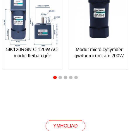
5IK120RGN-C 120W AC
Modur micro cyflymder
modur lleihau gêr
gwrthdroi un cam 200W
YMCHWILIAD
YMHOLIAD