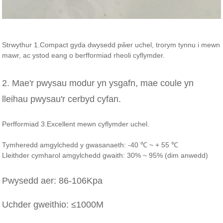
Strwythur 1.Compact gyda dwysedd pŵer uchel, trorym tynnu i mewn
mawr, ac ystod eang o berfformiad rheoli cyflymder.
2. Mae'r pwysau modur yn ysgafn, mae coule yn
lleihau pwysau'r cerbyd cyfan.
Perfformiad 3.Excellent mewn cyflymder uchel.
Tymheredd amgylchedd y gwasanaeth: -40 ℃ ~ + 55 ℃
Lleithder cymharol amgylchedd gwaith: 30% ~ 95% (dim anwedd)
Pwysedd aer: 86-106Kpa
Uchder gweithio: ≤1000M