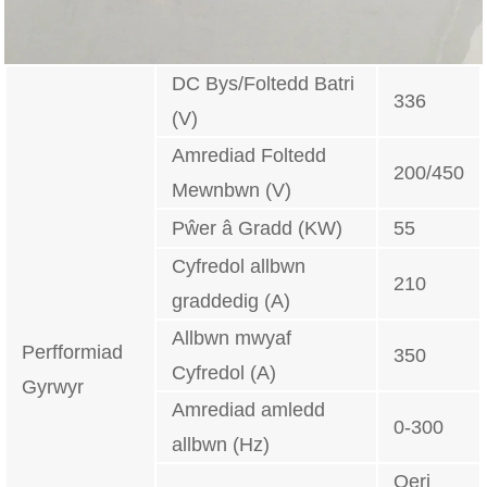
DC Bys/Foltedd Batri
336
(V)
Amrediad Foltedd
200/450
Mewnbwn (V)
Pŵer â Gradd (KW)
55
Cyfredol allbwn
210
graddedig (A)
Allbwn mwyaf
Perfformiad
350
Cyfredol (A)
Gyrwyr
Amrediad amledd
0-300
allbwn (Hz)
Oeri