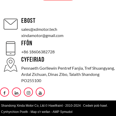
EBOST
sales@xdmotor.tech
xindamotor@gmail.com
FFÔN
+86 18606382728
CYFEIRIAD
Pennaeth Gorllewin Pentref Fanjia, Tref Shuangyang,
Ardal Zichuan, Dinas Zibo, Talaith Shandong
PO255100
Shandong Xinda Motor Co, Ltd.© Hawlfraint - 2010-2024 : Cedwir pob hawl.
Cynhyrchion Poeth
-
Map o'r wefan
-
AMP Symudol