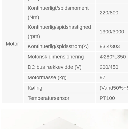
Kontinuerligt/spidsmoment
220/800
(Nm)
Kontinuerlig/spidshastighed
1300/3000
(rpm)
Motor
Kontinuerlig/spidsstrøm(A)
83,4/303
Motorisk dimensionering
Φ280*L350
DC bus rækkevidde (V)
200/450
Motormasse (kg)
97
Køling
(Vand50%+5
Temperatursensor
PT100