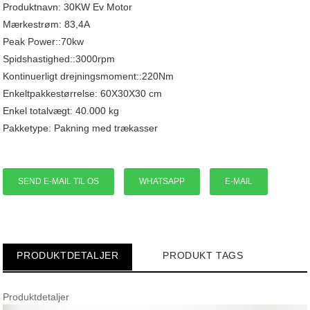
Produktnavn: 30KW Ev Motor
Mærkestrøm: 83,4A
Peak Power::70kw
Spidshastighed::3000rpm
Kontinuerligt drejningsmoment::220Nm
Enkeltpakkestørrelse: 60X30X30 cm
Enkel totalvægt: 40.000 kg
Pakketype: Pakning med trækasser
SEND E-MAIL TIL OS
WHATSAPP
E-MAIL
PRODUKTDETALJER
PRODUKT TAGS
Produktdetaljer