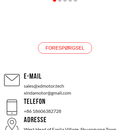
FORESPØRGSEL
FORESPØRGSEL
E-MAIL
sales@xdmotor.tech
xindamotor@gmail.com
TELEFON
+86 18606382728
ADRESSE
West Head of Fanjia Village, Shuangyang Town,