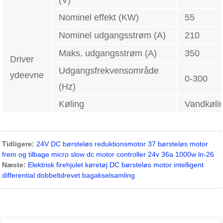
(V)
Nominel effekt (KW)
55
Nominel udgangsstrøm (A)
210
Maks. udgangsstrøm (A)
350
Driver
Udgangsfrekvensområde
ydeevne
0-300
(Hz)
Køling
Vandkøli
Tidligere:
24V DC børsteløs reduktionsmotor 37 børsteløs motor
frem og tilbage micro slow dc motor controller 24v 36a 1000w ln-26
Næste:
Elektrisk firehjulet køretøj DC børsteløs motor intelligent
differential dobbeltdrevet bagakselsamling