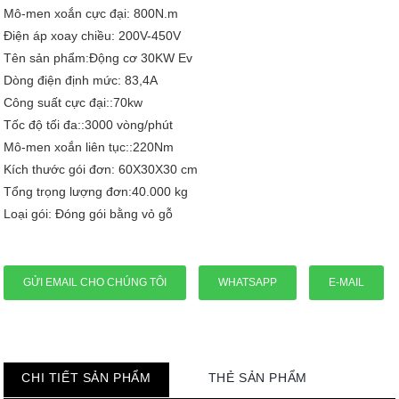
Mô-men xoắn cực đại: 800N.m
Điện áp xoay chiều: 200V-450V
Tên sản phẩm:Động cơ 30KW Ev
Dòng điện định mức: 83,4A
Công suất cực đại::70kw
Tốc độ tối đa::3000 vòng/phút
Mô-men xoắn liên tục::220Nm
Kích thước gói đơn: 60X30X30 cm
Tổng trọng lượng đơn:40.000 kg
Loại gói: Đóng gói bằng vỏ gỗ
GỬI EMAIL CHO CHÚNG TÔI
WHATSAPP
E-MAIL
CHI TIẾT SẢN PHẨM
THẺ SẢN PHẨM