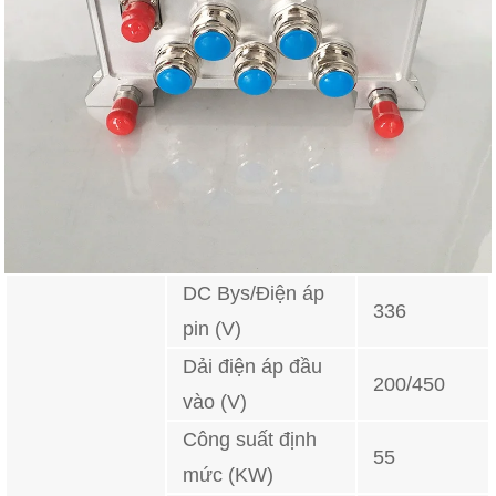
DC Bys/Điện áp
336
pin (V)
Dải điện áp đầu
200/450
vào (V)
Công suất định
55
mức (KW)