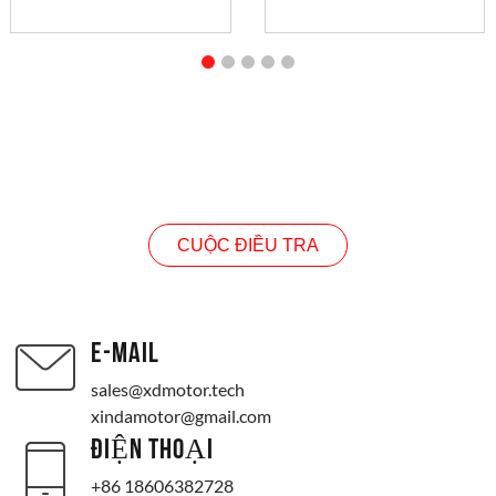
CUỘC ĐIỀU TRA
CUỘC ĐIỀU TRA
E-MAIL
sales@xdmotor.tech
xindamotor@gmail.com
ĐIỆN THOẠI
+86 18606382728