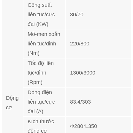
Công suất
liên tục/cực
30/70
đại (KW)
Mô-men xoắn
liên tục/đỉnh
220/800
(Nm)
Tốc độ liên
tục/đỉnh
1300/3000
(Rpm)
Dòng điện
Động
liên tục/cực
83,4/303
cơ
đại (A)
Kích thước
Φ280*L350
động cơ