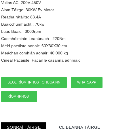
Voltas AC: 200V-450V
Ainm Táirge: 30KW Ev Motor
Reatha rátáilte: 83.4A
Buaicchumhacht:: 70kw
Luas Buaic:: 3000rpm
Casmhóiminte Leanúnach:: 220Nm
Méid pacáiste aonair: 60X30X30 cm
Meáchan comhlán aonair: 40.000 kg
Cineál Pacáiste: Pacáil le cásanna adhmaid
SEOL RÍOMHPHOST CHUGAINN
WHATSAPP
RÍOMHPHOST
SONRAÍ TÁIRGE
CLIBEANNA TÁIRGE