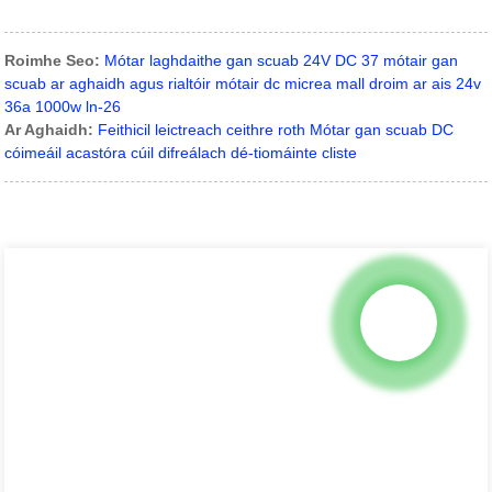
Roimhe Seo:
Mótar laghdaithe gan scuab 24V DC 37 mótair gan
scuab ar aghaidh agus rialtóir mótair dc micrea mall droim ar ais 24v
36a 1000w ln-26
Ar Aghaidh:
Feithicil leictreach ceithre roth Mótar gan scuab DC
cóimeáil acastóra cúil difreálach dé-tiomáinte cliste