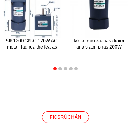
5IK120RGN-C 120W AC
Mótar micrea-luas droim
mótair laghdaithe fearas
ar ais aon phas 200W
FIOSRÚCHÁN
FIOSRÚCHÁN