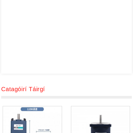
Catagóirí Táirgí