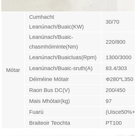
Cumhacht
30/70
Leanúnach/Buaic(KW)
Leanúnach/Buaic-
220/800
chasmhóiminte(Nm)
Leanúnach/Buaicluas(Rpm)
1300/3000
Leanúnach/Buaic-sruth(A)
83.4/303
Mótar
Déiméine Mótair
Φ280*L350
Raon Bus DC(V)
200/450
Mais Mhótair(kg)
97
Fuarú
(Uisce50%+
Braiteoir Teochta
PT100