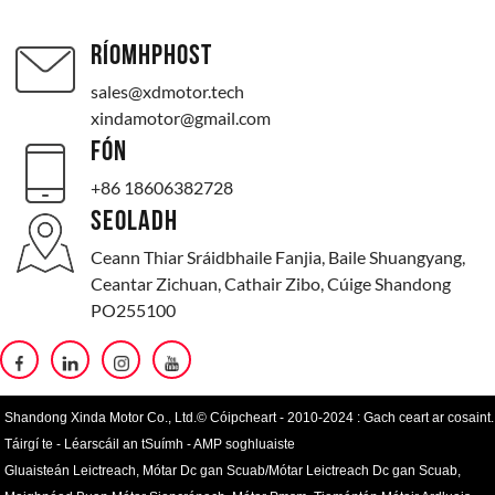
RÍOMHPHOST
sales@xdmotor.tech
xindamotor@gmail.com
FÓN
+86 18606382728
SEOLADH
Ceann Thiar Sráidbhaile Fanjia, Baile Shuangyang,
Ceantar Zichuan, Cathair Zibo, Cúige Shandong
PO255100
Shandong Xinda Motor Co., Ltd.© Cóipcheart - 2010-2024 : Gach ceart ar cosaint.
Táirgí te
-
Léarscáil an tSuímh
-
AMP soghluaiste
Gluaisteán Leictreach
,
Mótar Dc gan Scuab/Mótar Leictreach Dc gan Scuab
,