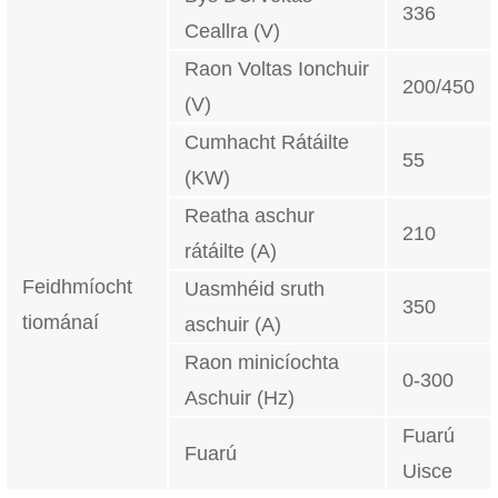
336
Ceallra (V)
Raon Voltas Ionchuir
200/450
(V)
Cumhacht Rátáilte
55
(KW)
Reatha aschur
210
rátáilte (A)
Feidhmíocht
Uasmhéid sruth
350
tiománaí
aschuir (A)
Raon minicíochta
0-300
Aschuir (Hz)
Fuarú
Fuarú
Uisce