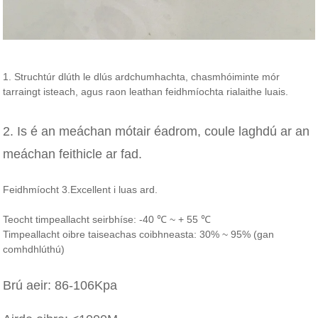
1. Struchtúr dlúth le dlús ardchumhachta, chasmhóiminte mór
tarraingt isteach, agus raon leathan feidhmíochta rialaithe luais.
2. Is é an meáchan mótair éadrom, coule laghdú ar an
meáchan feithicle ar fad.
Feidhmíocht 3.Excellent i luas ard.
Teocht timpeallacht seirbhíse: -40 ℃ ~ + 55 ℃
Timpeallacht oibre taiseachas coibhneasta: 30% ~ 95% (gan
comhdhlúthú)
Brú aeir: 86-106Kpa