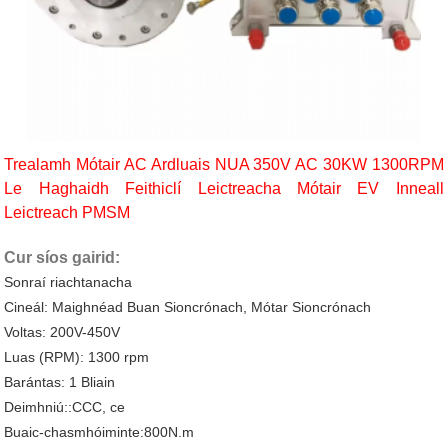
Trealamh Mótair AC Ardluais NUA 350V AC 30KW 1300RPM
Le Haghaidh Feithiclí Leictreacha Mótair EV Inneall
Leictreach PMSM
Cur síos gairid:
Sonraí riachtanacha
Cineál: Maighnéad Buan Sioncrónach, Mótar Sioncrónach
Voltas: 200V-450V
Luas (RPM): 1300 rpm
Barántas: 1 Bliain
Deimhniú::CCC, ce
Buaic-chasmhóiminte:800N.m