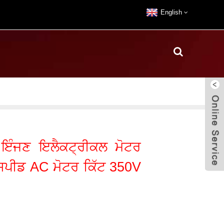
English
ਇੰਜਣ ਇਲੈਕਟ੍ਰੀਕਲ ਮੋਟਰ
ਪੀਡ AC ਮੋਟਰ ਕਿੱਟ 350V