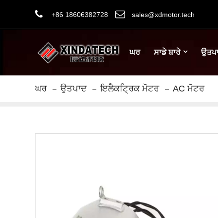
+86 18606382728
sales@xdmotor.tech
ਘਰ
ਸਾਡੇ ਬਾਰੇ
ਉਤਪ
ਘਰ
ਉਤਪਾਦ
ਇਲੈਕਟ੍ਰਿਕ ਮੋਟਰ
AC ਮੋਟਰ