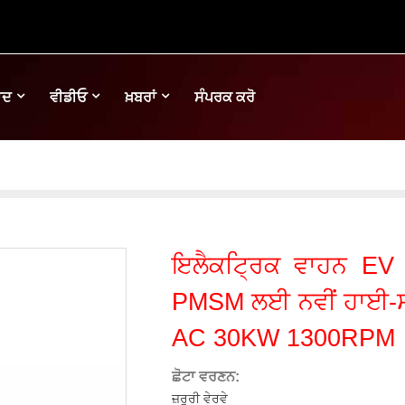
ਾਦ
ਵੀਡੀਓ
ਖ਼ਬਰਾਂ
ਸੰਪਰਕ ਕਰੋ
ਇਲੈਕਟ੍ਰਿਕ ਵਾਹਨ EV 
PMSM ਲਈ ਨਵੀਂ ਹਾਈ-ਸ
AC 30KW 1300RPM
ਛੋਟਾ ਵਰਣਨ:
ਜ਼ਰੂਰੀ ਵੇਰਵੇ