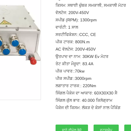
ਕਿਸਮ: ਸਥਾਈ ਚੁੰਬਕ ਸਮਕਾਲੀ, ਸਮਕਾਲੀ ਮੋਟਰ
ਵੋਲਟੇਜ: 200V-450V
ਸਪੀਡ (RPM): 1300rpm
ਵਾਰੰਟੀ: 1 ਸਾਲ
ਸਰਟੀਫਿਕੇਸ਼ਨ::CCC, CE
ਪੀਕ ਟਾਰਕ: 800N.m
AC ਵੋਲਟੇਜ: 200V-450V
ਉਤਪਾਦ ਦਾ ਨਾਮ: 30KW Ev ਮੋਟਰ
ਰੇਟ ਕੀਤਾ ਮੌਜੂਦਾ: 83.4A
ਪੀਕ ਪਾਵਰ::70kw
ਪੀਕ ਸਪੀਡ::3000rpm
ਲਗਾਤਾਰ ਟਾਰਕ:: 220Nm
ਸਿੰਗਲ ਪੈਕੇਜ ਦਾ ਆਕਾਰ: 60X30X30 ਸੈ
ਸਿੰਗਲ ਕੁੱਲ ਭਾਰ: 40.000 ਕਿਲੋਗ੍ਰਾਮ
ਪੈਕੇਜ ਦੀ ਕਿਸਮ: ਲੱਕੜ ਦੇ ਕੇਸਾਂ ਨਾਲ ਪੈਕਿੰਗ
ਸਾਨੂੰ ਈਮੇਲ ਭੇਜੋ
ਵਟਸਐਪ