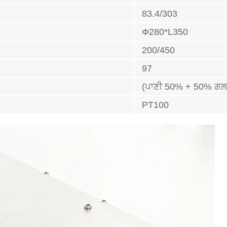
83.4/303
Φ280*L350
200/450
97
(ਪਾਣੀ 50% + 50% ਗਲ
PT100