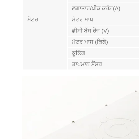
ਲਗਾਤਾਰ/ਪੀਕ ਕਰੰਟ(A)
ਮੋਟਰ
ਮੋਟਰ ਮਾਪ
ਡੀਸੀ ਬੱਸ ਰੇਂਜ (V)
ਮੋਟਰ ਮਾਸ (ਕਿਲੋ)
ਕੂਲਿੰਗ
ਤਾਪਮਾਨ ਸੈਂਸਰ