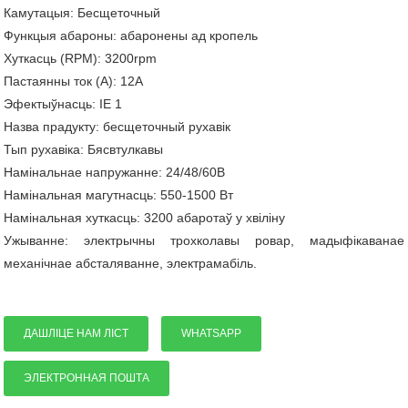
Камутацыя: Бесщеточный
Функцыя абароны: абаронены ад кропель
Хуткасць (RPM): 3200rpm
Пастаянны ток (A): 12A
Эфектыўнасць: IE 1
Назва прадукту: бесщеточный рухавік
Тып рухавіка: Бясвтулкавы
Намінальнае напружанне: 24/48/60В
Намінальная магутнасць: 550-1500 Вт
Намінальная хуткасць: 3200 абаротаў у хвіліну
Ужыванне: электрычны трохколавы ровар, мадыфікаванае
механічнае абсталяванне, электрамабіль.
ДАШЛІЦЕ НАМ ЛІСТ
WHATSAPP
ЭЛЕКТРОННАЯ ПОШТА