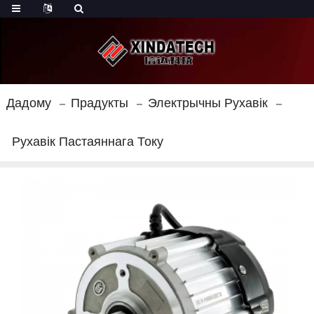
Дадому
Прадукты
Электрычны Рухавік
Рухавік Пастаяннага Току