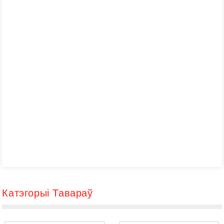
Катэгорыі Тавараў