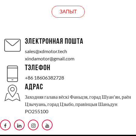
ЗАПЫТ
ЭЛЕКТРОННАЯ ПОШТА
sales@xdmotor.tech
xindamotor@gmail.com
ТЭЛЕФОН
+86 18606382728
АДРАС
Заходняя галава вёскі Фаньцзя, горад Шуан'ян, раён
Цзычуань, горад Цзыбо, правінцыя Шаньдун
PO255100