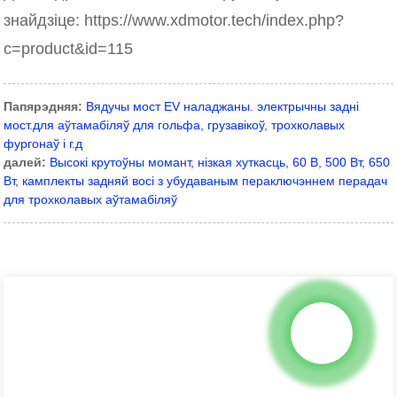
знайдзіце: https://www.xdmotor.tech/index.php?
c=product&id=115
Папярэдняя:
Вядучы мост EV наладжаны. электрычны задні
мост.для аўтамабіляў для гольфа, грузавікоў, трохколавых
фургонаў і г.д
далей:
Высокі крутоўны момант, нізкая хуткасць, 60 В, 500 Вт, 650
Вт, камплекты задняй восі з убудаваным пераключэннем перадач
для трохколавых аўтамабіляў