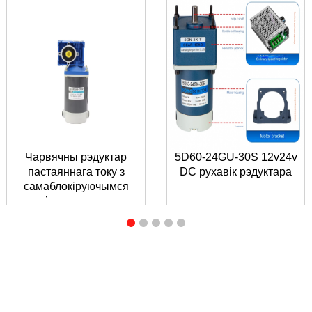
Чарвячны рэдуктар
5D60-24GU-30S 12v24v
пастаяннага току з
DC рухавік рэдуктара
самаблокіруючымся
рухавіком запаволення
24...
ЗАПЫТ