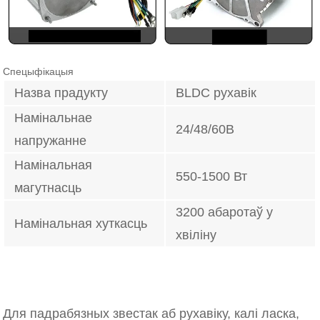
Спецыфікацыя
Назва прадукту
BLDC рухавік
Намінальнае
24/48/60В
напружанне
Намінальная
550-1500 Вт
магутнасць
3200 абаротаў у
Намінальная хуткасць
хвіліну
Для падрабязных звестак аб рухавіку, калі ласка,