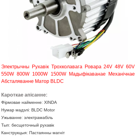
Электрычны Рухавік Трохколавага Ровара 24V 48V 60V
550W 800W 1000W 1500W Мадыфікаванае Механічнае
Абсталяванне Матор BLDC
Кароткае апісанне:
Фірмовае найменне: XINDA
Нумар мадэлі: BLDC Motor
Ужыванне: электрамабіль
Тып: бесщеточный рухавік
Канструкцыя: Пастаянны магніт