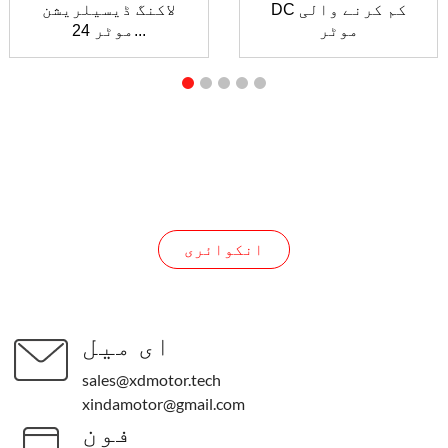
DC کم کرنے والی
لاکنگ ڈیسیلریشن
موٹر
موٹر 24...
انکوائری
انکوائری
ای میل
sales@xdmotor.tech
xindamotor@gmail.com
فون