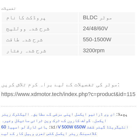
تفصیلات
BLDC موٹر
پروڈکٹ کا نام
24/48/60V
شرح شدہ وولٹیج
550-1500W
شرح شدہ طاقت
3200rpm
شرح شدہ رفتار
موٹر کی تفصیلات کے لیے براہ کرم تلاش کریں:
https://www.xdmotor.tech/index.php?c=product&id=115
پچھلا:
ای وی ڈرائیو ایکسل اپنی مرضی کے مطابق۔ الیکٹرک ریئر
ایکسل۔ گولف کاروں کے ٹرک وین ٹرائی سائیکل وغیرہ
اگلا:
ہائی ٹارک لو اسپیڈ 60V 500W 650W انٹیگریٹڈ گیئر شفٹ
کلائمبنگ ریئر ایکسل کٹس تھری وہیل کار کے لیے