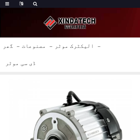
الیکٹرک موٹر
مصنوعات
گھر
ڈی سی موٹر