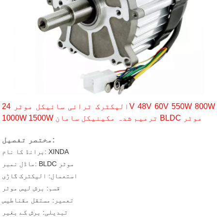
الیکٹرک ٹرائی سائیکل موٹر 24V 48V 60V 550W 800W
1000W 1500W ترمیم شدہ مکینیکل سامان BLDC موٹر
مختصر تفصیل:
برانڈ کا نام: XINDA
ماڈل نمبر: BLDC موٹر
استعمال: الیکٹرک گاڑی
قسم: برش لیس موٹر
تعمیر: مستقل مقناطیس
تبدیلی: برش کے بغیر