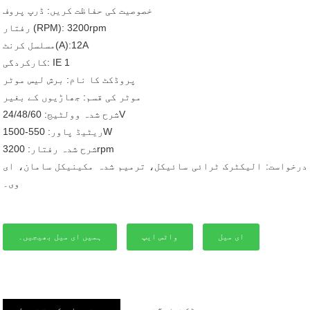
خصوصیت کی حفاظت کریں: ڈرپ پروف
رفتار (RPM): 3200rpm
مسلسل کرنٹ(A):12A
کارکردگی: IE 1
پروڈکٹ کا نام: برش لیس موٹر
موٹر کی قسم: جھاڑیوں کے بغیر
شرح شدہ وولٹیج: 24/48/60V
ریٹیڈ پاور: 550-1500W
شرح شدہ رفتار: 3200rpm
درخواست: الیکٹرک ٹرائی سائیکل، ترمیم شدہ مکینیکل سامان، ای
وی۔
ای میل
واٹس ایپ
ہمیں ای میل بھیجیں۔