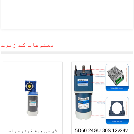
مصنوعات کے زمرے
5D60-24GU-30S 12v24v
ڈی سی ورم گیئر سیلف