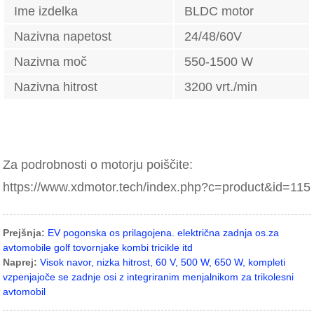
Ime izdelka
BLDC motor
Nazivna napetost
24/48/60V
Nazivna moč
550-1500 W
Nazivna hitrost
3200 vrt./min
Za podrobnosti o motorju poiščite:
https://www.xdmotor.tech/index.php?c=product&id=115
Prejšnja:
EV pogonska os prilagojena. električna zadnja os.za
avtomobile golf tovornjake kombi tricikle itd
Naprej:
Visok navor, nizka hitrost, 60 V, 500 W, 650 W, kompleti
vzpenjajoče se zadnje osi z integriranim menjalnikom za trikolesni
avtomobil