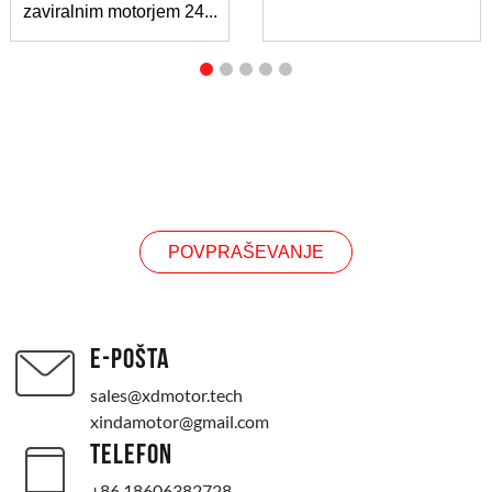
zaviralnim motorjem 24...
POVPRAŠEVANJE
POVPRAŠEVANJE
E-POŠTA
sales@xdmotor.tech
xindamotor@gmail.com
TELEFON
+86 18606382728