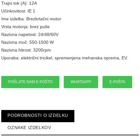
Trajni tok (A): 12A
Učinkovitost: IE 1
Ime izdelka: Brezkrtačni motor
Vrsta motorja: brez puše
Nazivna napetost: 24/48/60V
Nazivna moč: 550-1500 W
Nazivna hitrost: 3200rpm
Uporaba: električni tricikel, spremenjena mehanska oprema, EV.
POŠLJITE NAM E-POŠTO
WHATSAPP
E-POŠTA
PODROBNOSTI O IZDELKU
OZNAKE IZDELKOV