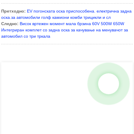
Претходно:
EV погонската оска приспособена. електрична задна
оска.за автомобили голф камиони комби трицикли и сл
Следно:
Висок вртежен момент мала брзина 60V 500W 650W
Интегриран комплет со задна оска за качување на менувачот за
автомобил со три тркала