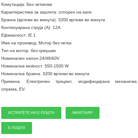
Комутација: Без четкички
Карактеристика за заштита: отпорен на капе
Брзина (вртежи во минута): 3200 вртежи во минута
Континуирана струја (А): 12А
Ефикасност: IE 1
Име на производ: Мотор без четка
Тип на мотор: без грмушки
Номинален напон:24/48/60V
Номинална моќност: 550-1500 W
Номинална брзина: 3200 вртежи во минута
Примена: Електричен трицикл, модифицирана механичка
опрема, EV.
ИСПРАТЕТЕ НИ Е-ПОШТА
WHATSAPP
Е-ПОШТА