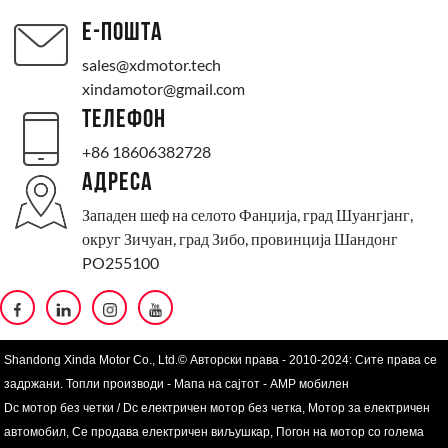
Е-ПОШТА
sales@xdmotor.tech
xindamotor@gmail.com
ТЕЛЕФОН
+86 18606382728
АДРЕСА
Западен шеф на селото Фанџија, град Шуангјанг,
округ Зичуан, град Зибо, провинција Шандонг
PO255100
Shandong Xinda Motor Co., Ltd.© Авторски права - 2010-2024: Сите права се
задржани.
Топли производи
-
Мапа на сајтот
-
AMP мобилен
Dc мотор без четки / Dc електричен мотор без четка
,
Мотор за електричен
автомобил
,
Се продава електричен виљушкар
,
Погон на мотор со голема