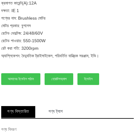
ক্রমাগত কারেন্ট(A):12A
দক্ষতা: IE 1
পণ্যের নাম: Brushless মোটর
মোটর প্রকার: বুশলেস
রেটেড ভোল্টেজ: 24/48/60V
রেটেড পাওয়ার: 550-1500W
রেট করা গতি: 3200rpm
অ্যাপ্লিকেশন: বৈদ্যুতিক ট্রাইসাইকেল, পরিবর্তিত যান্ত্রিক সরঞ্জাম, ইভি।
আমাদের ইমেইল পাঠান
হোয়াটসঅ্যাপ
ইমেইল
পণ্য বিস্তারিত
পণ্য ট্যাগ
পণ্য বিবরণ