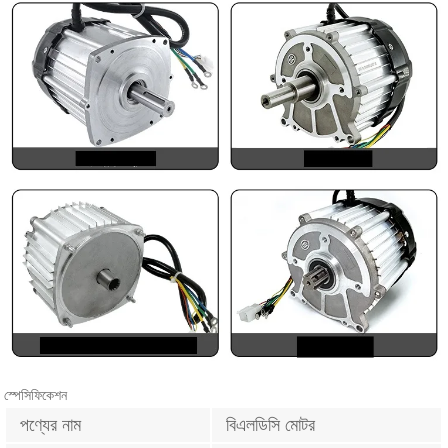
স্পেসিফিকেশন
পণ্যের নাম
বিএলডিসি মোটর