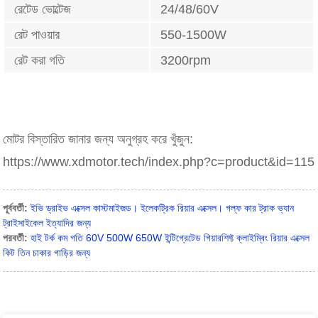
রেটেড ভোল্টেজ
24/48/60V
রেট পাওয়ার
550-1500W
রেট করা গতি
3200rpm
মোটর বিস্তারিত জানার জন্য অনুগ্রহ করে খুঁজুন:
https://www.xdmotor.tech/index.php?c=product&id=115
পূর্ববর্তী:
ইভি ড্রাইভ এক্সেল কাস্টমাইজড। ইলেকট্রিক রিয়ার এক্সেল। গল্ফ কার ট্রাক ভ্যান
ট্রাইসাইকেল ইত্যাদির জন্য
পরবর্তী:
হাই টর্ক কম গতি 60V 500W 650W ইন্টিগ্রেটেড গিয়ারশিফ্ট ক্লাইম্বিং রিয়ার এক্সেল
কিট তিন চাকার গাড়ির জন্য