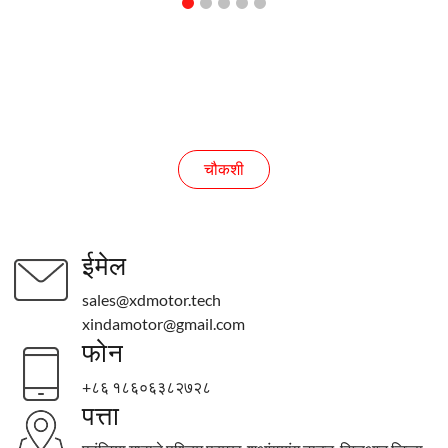
चौकशी
चौकशी
ईमेल
sales@xdmotor.tech
xindamotor@gmail.com
फोन
+८६ १८६०६३८२७२८
पत्ता