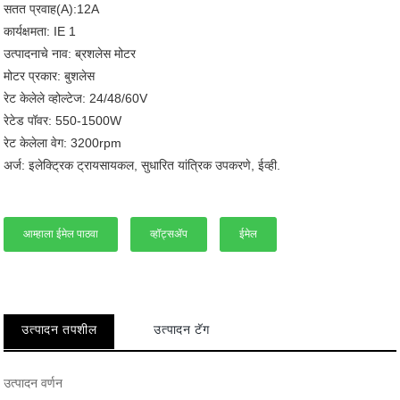
सतत प्रवाह(A):12A
कार्यक्षमता: IE 1
उत्पादनाचे नाव: ब्रशलेस मोटर
मोटर प्रकार: बुशलेस
रेट केलेले व्होल्टेज: 24/48/60V
रेटेड पॉवर: 550-1500W
रेट केलेला वेग: 3200rpm
अर्ज: इलेक्ट्रिक ट्रायसायकल, सुधारित यांत्रिक उपकरणे, ईव्ही.
आम्हाला ईमेल पाठवा
व्हॉट्सॲप
ईमेल
उत्पादन तपशील
उत्पादन टॅग
उत्पादन वर्णन