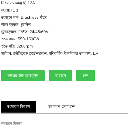
निरन्तर प्रवाह(A):12A
दक्षता: IE 1
उत्पादन नाम: Brushless मोटर
मोटर प्रकार: बुशलेस
मूल्याङ्कन भोल्टेज: 24/48/60V
रेटेड पावर: 550-1500W
रेटेड गति: 3200rpm
आवेदन: इलेक्ट्रिक ट्राईसाइकल, परिमार्जित मेकानिकल उपकरण, EV।
हामीलाई इमेल पठाउनुहोस्
व्हाट्सएप
इमेल
उत्पादन विवरण
उत्पादन ट्यागहरू
उत्पादन विवरण