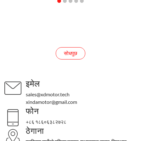
सोधपुछ
सोधपुछ
इमेल
sales@xdmotor.tech
xindamotor@gmail.com
फोन
+८६ १८६०६३८२७२८
ठेगाना