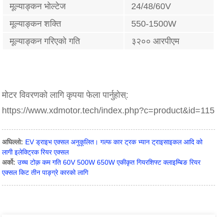
मूल्याङ्कन भोल्टेज
24/48/60V
मूल्याङ्कन शक्ति
550-1500W
मूल्याङ्कन गरिएको गति
३२०० आरपीएम
मोटर विवरणको लागि कृपया फेला पार्नुहोस्:
https://www.xdmotor.tech/index.php?c=product&id=115
अघिल्लो:
EV ड्राइभ एक्सल अनुकूलित। गल्फ कार ट्रक भ्यान ट्राइसाइकल आदि को
लागी इलेक्ट्रिक रियर एक्सल
अर्को:
उच्च टोक़ कम गति 60V 500W 650W एकीकृत गियरशिफ्ट क्लाइम्बिङ रियर
एक्सल किट तीन पाङ्ग्रे कारको लागि