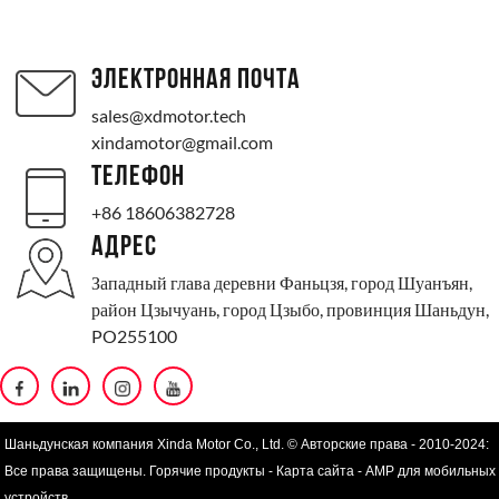
ЭЛЕКТРОННАЯ ПОЧТА
sales@xdmotor.tech
xindamotor@gmail.com
ТЕЛЕФОН
+86 18606382728
АДРЕС
Западный глава деревни Фаньцзя, город Шуанъян,
район Цзычуань, город Цзыбо, провинция Шаньдун,
PO255100
Шаньдунская компания Xinda Motor Co., Ltd. © Авторские права - 2010-2024:
Все права защищены.
Горячие продукты
-
Карта сайта
-
AMP для мобильных
устройств