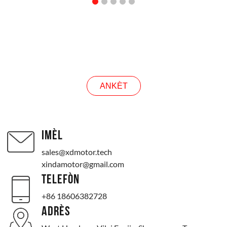
ENKÒT
ANKÈT
IMÈL
sales@xdmotor.tech
xindamotor@gmail.com
TELEFÒN
+86 18606382728
ADRÈS