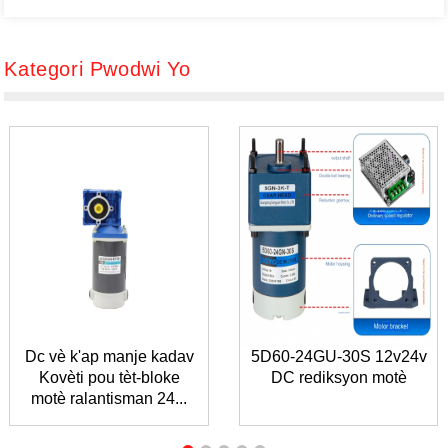
Kategori Pwodwi Yo
Dc vè k'ap manje kadav
5D60-24GU-30S 12v24v
Kovèti pou tèt-bloke
DC rediksyon motè
motè ralantisman 24...