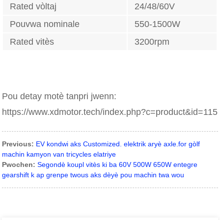
Rated vòltaj
24/48/60V
Pouvwa nominale
550-1500W
Rated vitès
3200rpm
Pou detay motè tanpri jwenn:
https://www.xdmotor.tech/index.php?c=product&id=115
Previous:
EV kondwi aks Customized. elektrik aryè axle.for gòlf
machin kamyon van tricycles elatriye
Pwochen:
Segondè koupl vitès ki ba 60V 500W 650W entegre
gearshift k ap grenpe twous aks dèyè pou machin twa wou