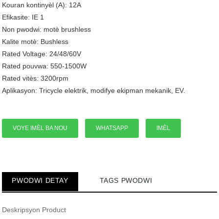
Kouran kontinyèl (A): 12A
Efikasite: IE 1
Non pwodwi: motè brushless
Kalite motè: Bushless
Rated Voltage: 24/48/60V
Rated pouvwa: 550-1500W
Rated vitès: 3200rpm
Aplikasyon: Tricycle elektrik, modifye ekipman mekanik, EV.
VOYE IMÈL BA NOU
WHATSAPP
IMÈL
PWODWI DETAY
TAGS PWODWI
Deskripsyon Product