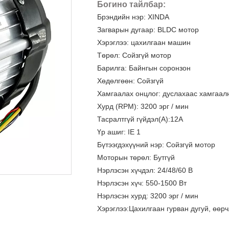
Богино тайлбар:
Брэндийн нэр: XINDA
Загварын дугаар: BLDC мотор
Хэрэглээ: цахилгаан машин
Төрөл: Сойзгүй мотор
Барилга: Байнгын соронзон
Хөдөлгөөн: Сойзгүй
Хамгаалах онцлог: дуслахаас хамгаал
Хурд (RPM): 3200 эрг / мин
Тасралтгүй гүйдэл(A):12А
Үр ашиг: IE 1
Бүтээгдэхүүний нэр: Сойзгүй мотор
Моторын төрөл: Бутгүй
Нэрлэсэн хүчдэл: 24/48/60 В
Нэрлэсэн хүч: 550-1500 Вт
Нэрлэсэн хурд: 3200 эрг / мин
Хэрэглээ:Цахилгаан гурван дугуй, өөр