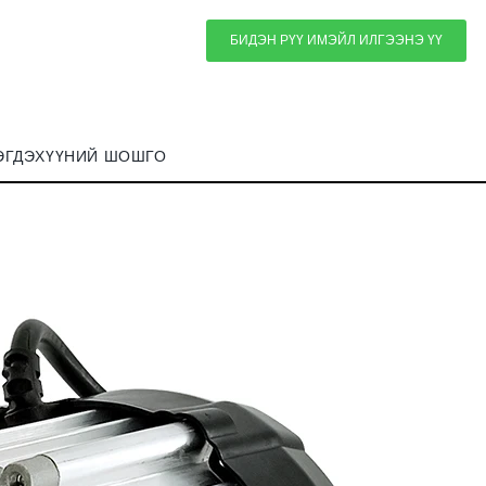
БИДЭН РҮҮ ИМЭЙЛ ИЛГЭЭНЭ ҮҮ
ЭГДЭХҮҮНИЙ ШОШГО