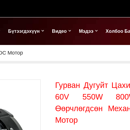
Бүтээгдэхүүн
Видео
Мэдээ
Холбоо Б
DC Мотор
Гурван Дугуйт Цах
60V 550W 80
Өөрчлөгдсөн Меха
Мотор