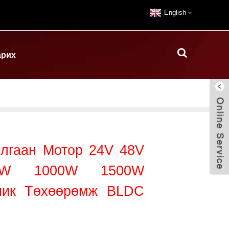
English
арих
илгаан Мотор 24V 48V
0W 1000W 1500W
ник Төхөөрөмж BLDC