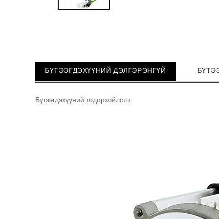
БҮТЭЭГДЭХҮҮНИЙ ДЭЛГЭРЭНГҮЙ
БҮТЭ
Бүтээгдэхүүний тодорхойлолт