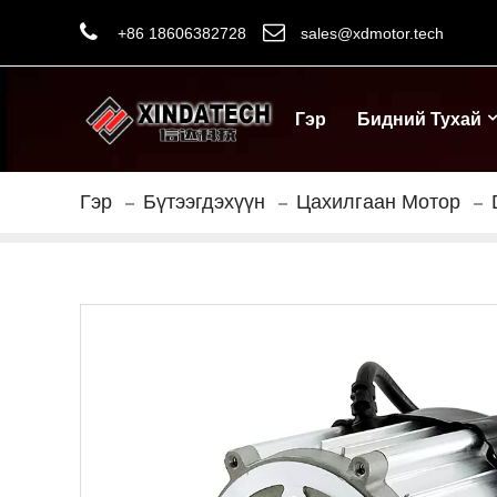
+86 18606382728
sales@xdmotor.tech
Гэр
Бидний Тухай
Гэр
Бүтээгдэхүүн
Цахилгаан Мотор