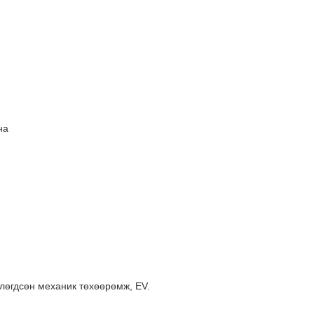
Х
на
члөгдсөн механик төхөөрөмж, EV.