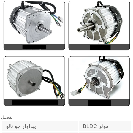
تفصيل
BLDC موٽر
پيداوار جو نالو