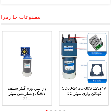
مصنوعات جا زمرا
5D60-24GU-30S 12v24v
ڊي سي ورم گيئر سيلف
DC گھٽائڻ واري موٽر
لاڪنگ ڊيسلريشن موٽر
24...