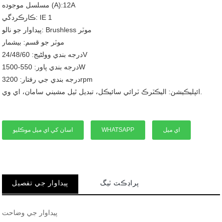
مسلسل موجوده (A):12A
ڪارڪردگي: IE 1
پيداوار جو نالو: Brushless موٽر
موٽر جو قسم: بيشمار
درجه بندي وولٹیج: 24/48/60V
درجه بندي پاور: 550-1500W
درجه بندي جي رفتار: 3200rpm
ائپليڪيشن: اليڪٽرڪ ٽرائي سائيڪل، تبديل ٿيل مشيني سامان، اي وي.
اي ميل
WHATSAPP
اسان کي اي ميل موڪليو
پراڊڪٽ ٽيگ
پيداوار جي تفصيل
پيداوار جي وضاحت