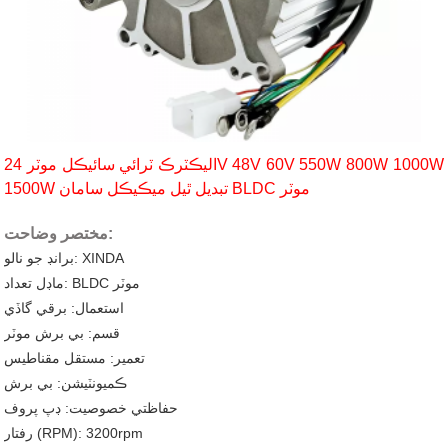
اليڪٽرڪ ٽرائي سائيڪل موٽر 24V 48V 60V 550W 800W 1000W
1500W تبديل ٿيل ميڪيڪل سامان BLDC موٽر
مختصر وضاحت:
برانڊ جو نالو: XINDA
ماڊل تعداد: BLDC موٽر
استعمال: برقي گاڏي
قسم: بي برش موٽر
تعمير: مستقل مقناطيس
ڪميونٽيشن: بي برش
حفاظتي خصوصيت: ڊپ پروف
رفتار (RPM): 3200rpm