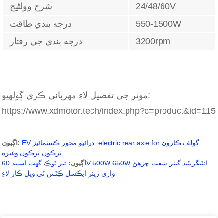
24/48/60V
شرح وولٹیج
550-1500W
درجه بندي طاقت
3200rpm
درجه بندي جي رفتار
موٽر جي تفصيل لاءِ مهرباني ڪري ڳولهيو:
https://www.xdmotor.tech/index.php?c=product&id=115
EV ڊرائيو محور ڪسٽمائيز. electric rear axle.for گولف ڪارون
اڳيون:
ٽرڪون ٽرڪون وغيره
اڳيون:
تيز ٽوڪ گھٽ اسپيڊ 60V 500W 650W انٽيگريٽيڊ گيئر شفٽ چڙهڻ
واري ريئر ايڪسل ڪِٽس ٽي ويل ڪار لاءِ