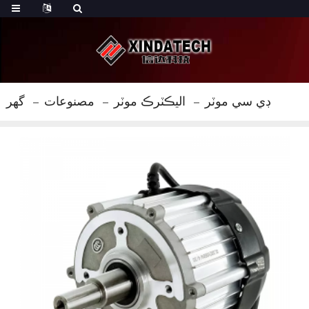
ڊي سي موٽر
اليڪٽرڪ موٽر
مصنوعات
گهر