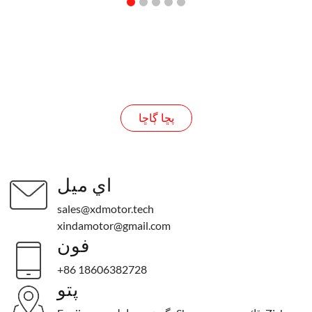
پڇا ڳاڇا
پڇا ڳاڇا
اي ميل
sales@xdmotor.tech
xindamotor@gmail.com
فون
+86 18606382728
پتو