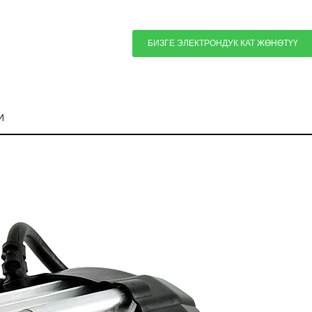
БИЗГЕ ЭЛЕКТРОНДУК КАТ ЖӨНӨТҮҮ
И