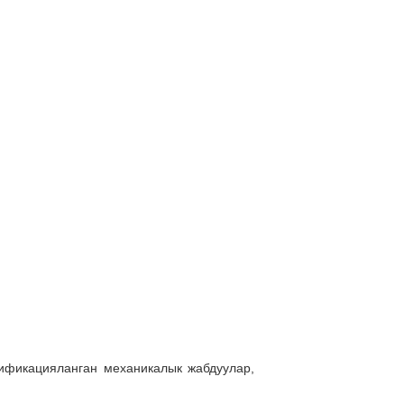
W
дификацияланган механикалык жабдуулар,