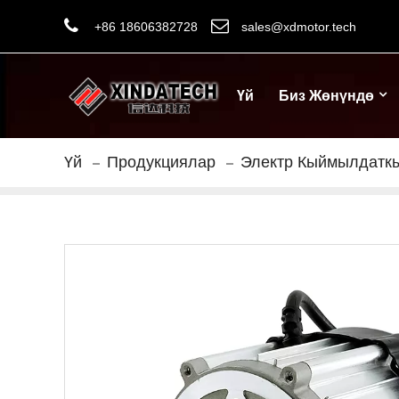
+86 18606382728
sales@xdmotor.tech
Үй
Биз Жөнүндө
Үй
Продукциялар
Электр Кыймылдатк