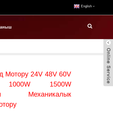
English
ланыш
д Мотору 24V 48V 60V
1000W 1500W
нган Механикалык
отору