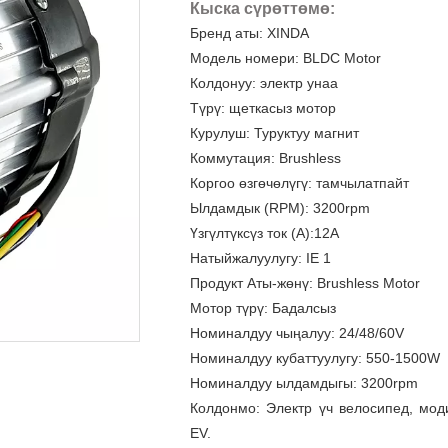
Кыска сүрөттөмө:
Бренд аты: XINDA
Модель номери: BLDC Motor
Колдонуу: электр унаа
Түрү: щеткасыз мотор
Курулуш: Туруктуу магнит
Коммутация: Brushless
Коргоо өзгөчөлүгү: тамчылатпайт
Ылдамдык (RPM): 3200rpm
Үзгүлтүксүз ток (A):12A
Натыйжалуулугу: IE 1
Продукт Аты-жөнү: Brushless Motor
Мотор түрү: Бадалсыз
Номиналдуу чыңалуу: 24/48/60V
Номиналдуу кубаттуулугу: 550-1500W
Номиналдуу ылдамдыгы: 3200rpm
Колдонмо: Электр үч велосипед, мо
EV.