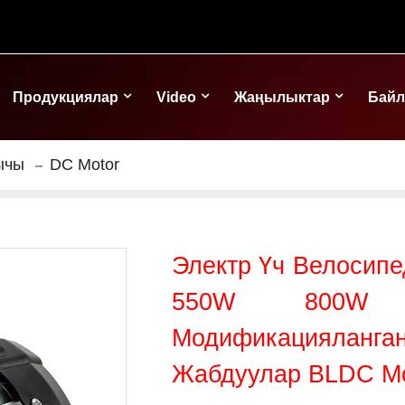
Продукциялар
Video
Жаңылыктар
Бай
ычы
DC Motor
Электр Үч Велосипе
550W 800W 
Модификацияла
Жабдуулар BLDC М