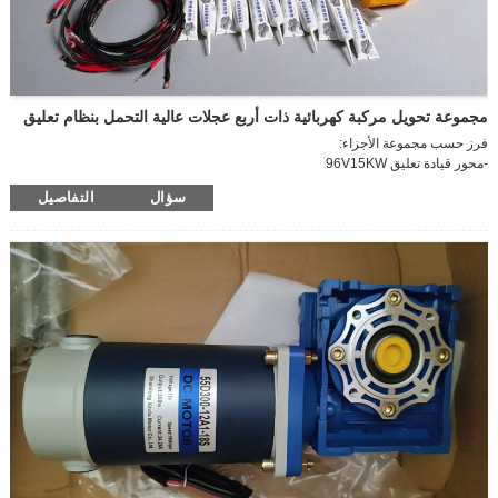
مجموعة تحويل مركبة كهربائية ذات أربع عجلات عالية التحمل بنظام تعليق
فرز حسب مجموعة الأجزاء:
-محور قيادة تعليق 96V15KW
وحدة تحكم 96 فولت 15 كيلو وات
سؤال
التفاصيل
-فرامل بمساعدة الفراغ
-عداد التيار المتردد
-سرعة خط التيار المتردد (بما في ذلك صندوق المصاهر)