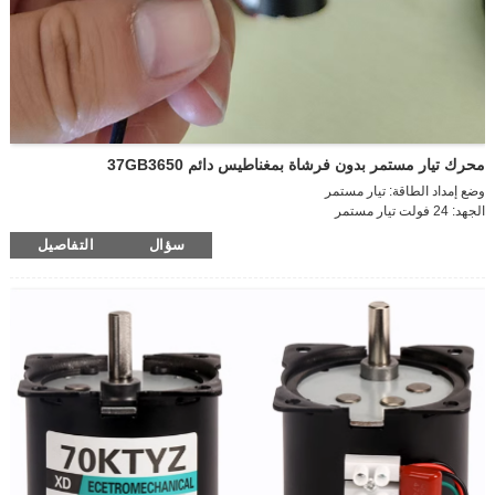
محرك تيار مستمر بدون فرشاة بمغناطيس دائم 37GB3650
وضع إمداد الطاقة: تيار مستمر
الجهد: 24 فولت تيار مستمر
سرعة التشغيل: محرك عالي السرعة
سؤال
التفاصيل
الطاقة: 15 واط
حجم العمود الخارجي: D6*12 مم
حجم جسم المحرك: D36*50 مم
الاتجاه: CCW/CW
تنظيم السرعة: قابل للتنظيم
التيار: 1.1 أمبير
سرعة المحرك: 600 دورة في الدقيقة
حجم التعبئة: 42*30*37 سم (70 قطعة)