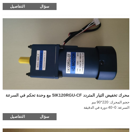
حجم المحرك: 130*90 مم
سؤال
التفاصيل
سرعة المحرك: 1850-2200 دورة في الدقيقة
التيار: 4A
عمود الإخراج: عمود مفرد/مزدوج
سرعة قابلة للتنظيم
سرعة عمود الإخراج: 52.5 دورة في الدقيقة
حجم علبة التروس-30
نسبة سرعة علبة التروس: 40 ألف
اتجاه الدوران: عكس اتجاه عقارب الساعة/عكس اتجاه عقارب الساعة
محرك تخفيض التيار المتردد 5IK120RGU-CF مع وحدة تحكم في السرعة
حجم المحرك: 220*90 مم
السرعة: 0~40 دورة في الدقيقة
الجهد: 220 فولت
سؤال
التفاصيل
الطاقة: 120 واط
علبة التروس: 36 ألف
سرعة العمود: 0~40 دورة في الدقيقة