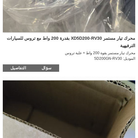
محرك تيار مستمر XD5D200-RV30 بقدرة 200 واط مع تروس للسيارات
الترفيهية
محرك تيار مستمر بقوة 200 واط + علبة تروس
الموديل: 5D200GN-RV30
حجم المحرك: 90*250 مم
سؤال
التفاصيل
وضع الطاقة: تيار مستمر
الجهد: 24 فولت
الطاقة: 200 واط
نوع المحرك: محرك دفع
حجم علبة التروس - 30
سرعة عمود الإخراج: 110 دورة في الدقيقة
نسبة سرعة علبة التروس: 20 ألف
عزم الدوران: 14.6 نيوتن متر/148.9 كجم/سم