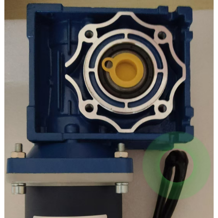
التيار: 0.87 أمبير
عزم الدوران الأقصى: 180 كجم.سم
حجم العمود الخارجي: 30*15 مم
تنظيم السرعة:قابلة للتنظيم
الدوران قابل للعكس: نعم