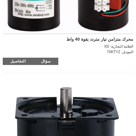
محرك متزامن تيار متردد بقوة 40 واط
العلامة التجارية: XD
الموديل: 70KTYZ
الأصل: الصين القارية
سؤال
التفاصيل
وضع الطاقة: تيار متردد
الجهد: 220 فولت
الطاقة: 40 واط
الجهد: 220 فولت (تيار متردد)
سرعة الإخراج: 2.5-110 دورة في الدقيقة
نوع المحرك: محرك متزامنالحجم: 70 مم × 70 مم