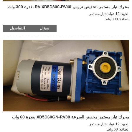
محرك تيار مستمر بتخفيض تروس RV XD5D300-RV40 بقدرة 300 وات
الجهد: 12 فولت تيار مستمر
الطاقة: 300 واط
حجم المحرك: 90*167 مم
سؤال
التفاصيل
سرعة التفريغ: 2200 دورة في الدقيقة
سرعة التحميل: 1850 دورة في الدقيقة
تيار التفريغ: 4 أمبير
التيار عند التحميل: 17.5 أمبير
حجم عمود المحرك الخارجي: 12*35 مم
اتجاه الدوران: CW/CCW
نوع علبة التروس – NMRV
حجم علبة التروس - 40
قطر مخرج علبة التروس – 18 مم
سرعة عمود الإخراج: 55 دورة في الدقيقة
نسبة سرعة علبة التروس: 40 ألف
عزم الدوران: 31.5 نيوتن متر/400 كجم/سم
محرك تيار مستمر مخفض السرعة XD5D60GN-RV30 بقدرة 60 وات
الجهد: 12 فولت تيار مستمر
الطاقة: 60 واط