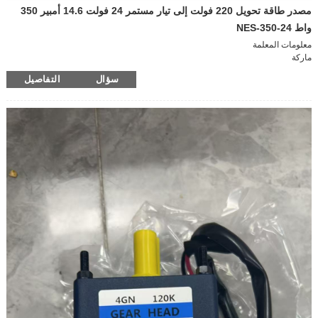
مصدر طاقة تحويل 220 فولت إلى تيار مستمر 24 فولت 14.6 أمبير 350
واط NES-350-24
معلومات المعلمة
ماركة
حسن النية/حسن النية
سؤال
التفاصيل
نموذج
NES-350-24