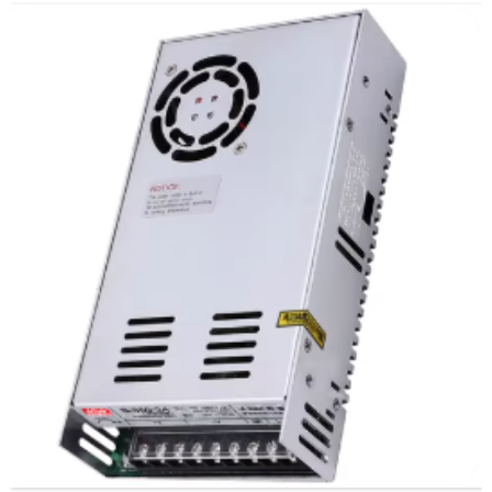
حجم العمود الخارجي: D10*20 مم
الوزن: 1.12 كجم
العبوة: 30 قطعة/كرتونة
مسار العمود الخارجي: eccentral (فقط)
درجة العزل: درجة E