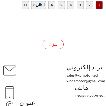
التيار: 13 أمبير
1
2
3
4
5
6
التالي >
>>
حجم عمود خرج المحرك: كما هو موضح في الرسم
حجم المحرك: كما هو موضح في الرسم
الصفحة 1 / 19
اتجاه الدوران: CW/CCW
سؤال
سؤال
بريد إلكتروني
sales@xdmotor.tech
xindamotor@gmail.com
هاتف
+86 18606382728
عنوان