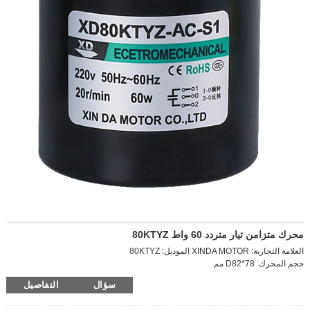
محرك متزامن تيار متردد 60 واط 80KTYZ
العلامة التجارية: XINDA MOTOR الموديل: 80KTYZ
حجم المحرك: D82*78 مم
سرعة الإخراج: 10 دورة في الدقيقة
سؤال
التفاصيل
الجهد: AC220V
الطاقة: 60 واط التيار: 0.2 أمبير