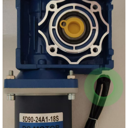
ਸਪੀਡ ਰੈਗੂਲੇਟ: ਰੈਗੂਲੇਟ ਹੋਣ ਯੋਗ
ਉਲਟਾਉਣਯੋਗ ਮੋੜਨਾ: ਹਾਂ