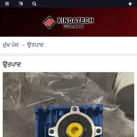
ਮੁੱਖ ਪੇਜ
ਉਤਪਾਦ
ਉਤਪਾਦ