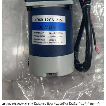
4D60-12GN-21S DC ਰਿਡਕਸ਼ਨ ਮੋਟਰ 1m ਵਾਇਰ ਡਿਲੀਵਰੀ ਲਈ ਤਿਆਰ ਹੈ