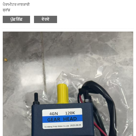
ਪੈਰਾਮੀਟਰ ਜਾਣਕਾਰੀ
ਬ੍ਰਾਂਡ
ਮੀਨ ਵੈੱਲ/ਮੀਨ ਵੈੱਲ
ਪੁੱਛਗਿੱਛ
ਵੇਰਵੇ
ਮਾਡਲ
NES-350-24