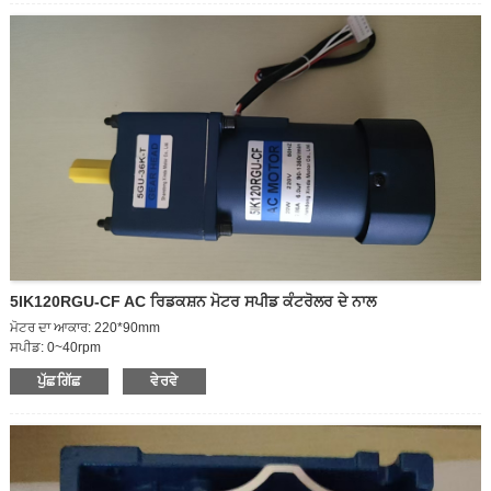
ਆਉਟਪੁੱਟ ਸ਼ਾਫਟ: ਸਿੰਗਲ/ਡਬਲ ਸ਼ਾਫਟ
ਗਤੀ ਨਿਯਮਤ
ਆਉਟਪੁੱਟ ਸ਼ਾਫਟ ਸਪੀਡ: 52.5rpm
ਗੀਅਰਬਾਕਸ ਸਾਈਜ਼-30
ਗੀਅਰਬਾਕਸ ਸਪੀਡ ਅਨੁਪਾਤ: 40K
ਘੁੰਮਾਉਣ ਦੀ ਦਿਸ਼ਾ: ccw/cw
5IK120RGU-CF AC ਰਿਡਕਸ਼ਨ ਮੋਟਰ ਸਪੀਡ ਕੰਟਰੋਲਰ ਦੇ ਨਾਲ
ਮੋਟਰ ਦਾ ਆਕਾਰ: 220*90mm
ਸਪੀਡ: 0~40rpm
ਵੋਟ: 220V
ਪੁੱਛਗਿੱਛ
ਵੇਰਵੇ
ਪਾਵਰ: 120W
ਗੀਅਰਬਾਕਸ: 36K
ਸ਼ਾਫਟ ਸਪੀਡ: 0~40rpm
ਮੌਜੂਦਾ: 0.87A
ਪੀਕ ਟਾਰਕ: 180KG.CM
ਆਊਟਗੋਇੰਗ ਸ਼ਾਫਟ ਦਾ ਆਕਾਰ: 30*15mm