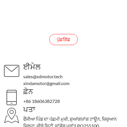
ਮੋੜ ਦੀ ਦਿਸ਼ਾ: CW/CCW
ਪੁੱਛਗਿੱਛ
ਪੁੱਛਗਿੱਛ
ਈਮੇਲ
sales@xdmotor.tech
xindamotor@gmail.com
ਫ਼ੋਨ
+86 18606382728
ਪਤਾ
ਫੈਂਜੀਆ ਪਿੰਡ ਦਾ ਪੱਛਮੀ ਮੁਖੀ, ਸ਼ੁਆਂਗਯਾਂਗ ਟਾਊਨ, ਜ਼ਿਚੁਆਨ
ਜ਼ਿਲ੍ਹਾ, ਜ਼ੀਬੋ ਸਿਟੀ, ਸ਼ਾਂਡੋਂਗ ਪ੍ਰਾਂਤ PO255100