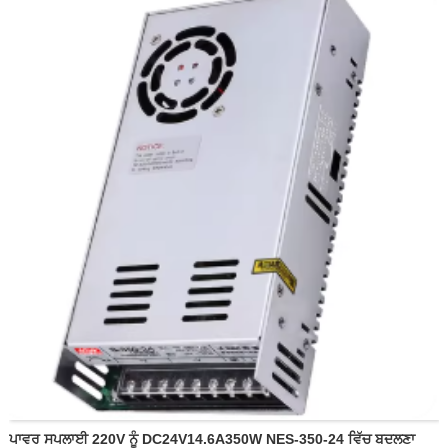
ਪੈਕੇਜ: 30pcs/ctn
ਆਊਟਗੋਇੰਗ ਸ਼ਾਫਟ ਵੇਅ: ਇਕਸੈਂਟਰਲ (ਸਿਰਫ਼)
ਇਨਸੂਲੇਸ਼ਨ ਗ੍ਰੇਡ: ਈ ਗ੍ਰੇਡ
ਪਾਵਰ ਸਪਲਾਈ 220V ਨੂੰ DC24V14.6A350W NES-350-24 ਵਿੱਚ ਬਦਲਣਾ