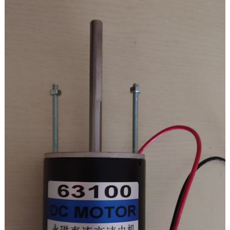
ਆਉਟਪੁੱਟ ਸਪੀਡ: 18rpm
ਆਉਟਪੁੱਟ ਟਾਰਕ: 19.6NM/200kg.cm