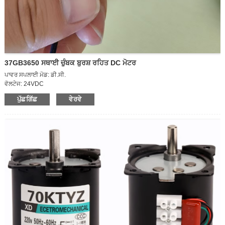
37GB3650 ਸਥਾਈ ਚੁੰਬਕ ਬੁਰਸ਼ ਰਹਿਤ DC ਮੋਟਰ
ਪਾਵਰ ਸਪਲਾਈ ਮੋਡ: ਡੀ.ਸੀ.
ਵੋਲਟੇਜ: 24VDC
ਓਪਰੇਟਿੰਗ ਸਪੀਡ: ਹਾਈ ਸਪੀਡ ਮੋਟਰ
ਪੁੱਛਗਿੱਛ
ਵੇਰਵੇ
ਪਾਵਰ: 15W
ਆਊਟਗੋਇੰਗ ਸ਼ਾਫਟ ਦਾ ਆਕਾਰ: D6*12mm
ਮੋਟਰ ਬਾਡੀ ਦਾ ਆਕਾਰ: D36*50mm
ਦਿਸ਼ਾ: CCW/CW
ਗਤੀ ਨਿਯਮਤ: ਨਿਯਮਤ
ਮੌਜੂਦਾ: 1.1A
ਮੋਟਰ ਸਪੀਡ: 600rpm
ਪੈਕਿੰਗ ਦਾ ਆਕਾਰ: 42*30*37CM (70pcs)