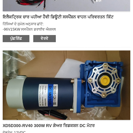
ਇਲੈਕਟ੍ਰਿਕ ਚਾਰ ਪਹੀਆ ਹੈਵੀ ਡਿਊਟੀ ਸਸਪੈਂਸ਼ਨ ਵਾਹਨ ਪਰਿਵਰਤਨ ਕਿੱਟ
ਹਿੱਸਿਆਂ ਦੇ ਸੁਮੇਲ ਅਨੁਸਾਰ ਛਾਂਟੋ:
-96V15KW ਸਸਪੈਂਸ਼ਨ ਡਰਾਈਵ ਐਕਸਲ
-96V15KW ਕੰਟਰੋਲਰ
ਪੁੱਛਗਿੱਛ
ਵੇਰਵੇ
-ਵੈਕਿਊਮ-ਸਹਾਇਕ ਬ੍ਰੇਕ
-ਏਸੀ ਮੀਟਰ
-AC ਲਾਈਨ ਸਪੀਡ (ਫਿਊਜ਼ ਬਾਕਸ ਸਮੇਤ)
XD5D300-RV40 300W RV ਗੇਅਰ ਰਿਡਕਸ਼ਨ DC ਮੋਟਰ
ਵੋਲਟੇਜ: 12VDC