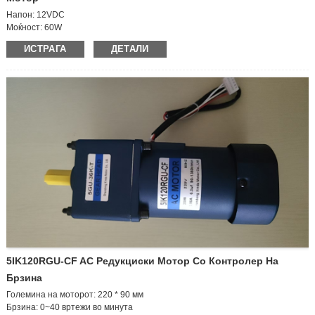
Напон: 12VDC
Моќност: 60W
Големина на моторот: 130*90мм
ИСТРАГА
ДЕТАЛИ
Брзина на моторот: 1850-2200 вртежи во минута
Струја: 4A
Излезно вратило: единечно/двојно вратило
Регулирање на брзината
Брзина на излезното вратило: 52,5 вртежи во минута
ГОЛЕМИНА НА МЕНУВАЧ - 30
Сооднос на брзината на менувачот: 40K
Насока на ротација: кк/кк
5IK120RGU-CF AC Редукциски Мотор Со Контролер На
Брзина
Големина на моторот: 220 * 90 мм
Брзина: 0~40 вртежи во минута