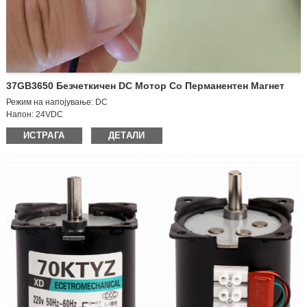
37GB3650 Безчеткичен DC Мотор Со Перманентен Магнет
Режим на напојување: DC
Напон: 24VDC
Работна брзина: мотор со голема брзина
ИСТРАГА
ДЕТАЛИ
Моќност: 15W
Големина на излезното вратило: D6 * 12 mm
Големина на телото на моторот: D36 * 50 mm
Насока: Спротивно на кривата/Спротивно на кривата
Регулирање на брзината: прилагодливо
Струја: 1.1A
Брзина на моторот: 600 вртежи во минута
Големина на пакување: 42*30*37 см (70 парчиња)