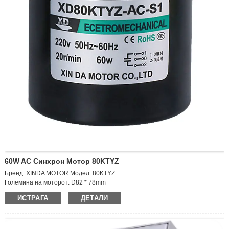
60W AC Синхрон Мотор 80KTYZ
Бренд: XINDA MOTOR Модел: 80KTYZ
Големина на моторот: D82 * 78mm
Излезна брзина: 10 вртежи во минута
ИСТРАГА
ДЕТАЛИ
Напон: AC220V
Моќност: 60W Струја: 0,2a
Големина на излезното вратило: D10 * 20 mm
Тежина: 1,12 кг