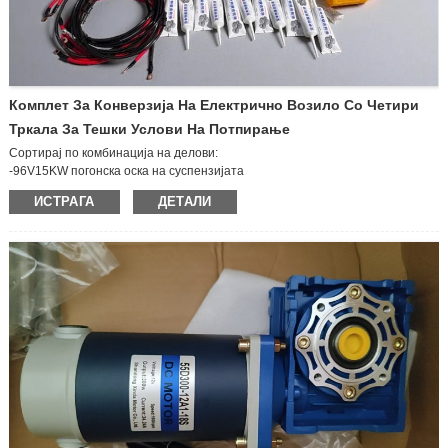
Комплет За Конверзија На Електрично Возило Со Четири
Тркала За Тешки Услови На Потпирање
Сортирај по комбинација на делови:
-96V15KW погонска оска на суспензијата
-96V15KW контролер
ИСТРАГА
ДЕТАЛИ
- Сопирачки со помош на вакуум
-AC метар
-Брзина на AC линијата (вклучувајќи ја кутијата со осигурувачи)