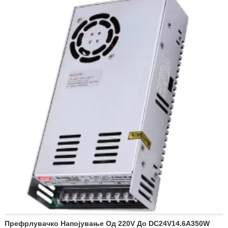
Пакување: 30 парчиња/картонски кутии
Излезен пат на вратило: ексцентричен (само)
Степен на изолација: Е степен
Префрлувачко Напојување Од 220V До DC24V14.6A350W