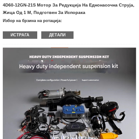
4D60-12GN-21S Мотор За Редукција На Еднонасочна Струја,
Жица Од 1 М, Подготвен За Испорака
Избор на брзина на ротација:
— 600 вртежи во минута
ИСТРАГА
ДЕТАЛИ
— 400 вртежи во минута
— 300 вртежи во минута
—200 вртежи во минута
— 100 вртежи во минута
— 50 вртежи во минута
— 30 ​​вртежи во минута
— 20 вртежи во минута
— 10 вртежи во минута
—Други брзини
Напон: 12V
24V
Производ со сопирачка или не:
— со сопирачка
— Без сопирачка