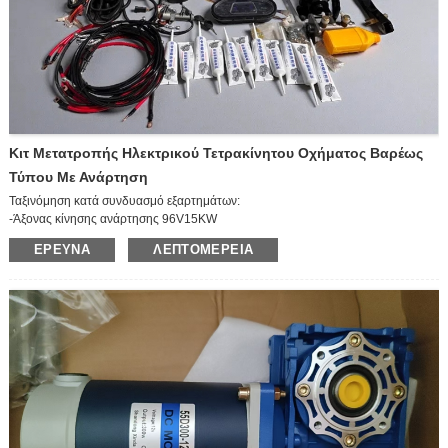
—Χωρίς φρένο
Κιτ Μετατροπής Ηλεκτρικού Τετρακίνητου Οχήματος Βαρέως
Τύπου Με Ανάρτηση
Ταξινόμηση κατά συνδυασμό εξαρτημάτων:
-Άξονας κίνησης ανάρτησης 96V15KW
-Ελεγκτής 96V15KW
ΈΡΕΥΝΑ
ΛΕΠΤΟΜΈΡΕΙΑ
-Φρένα με υποβοήθηση κενού
-Μετρητής AC
-Ταχύτητα γραμμής AC (συμπεριλαμβανομένου του κιβωτίου ασφαλειών)