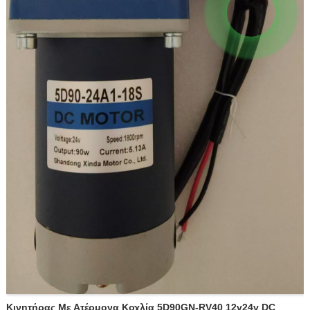
Κινητήρας Με Ατέρμονα Κοχλία 5D90GN-RV40 12v24v DC