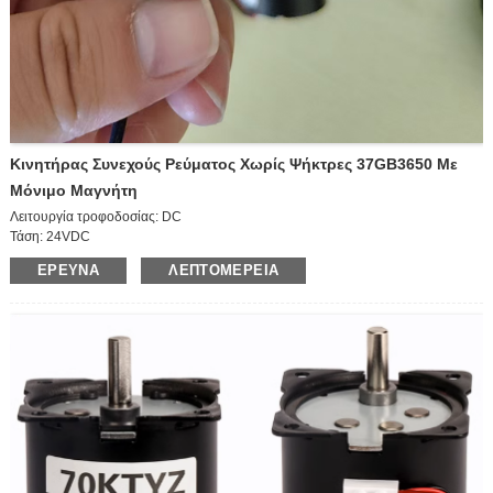
Κινητήρας Συνεχούς Ρεύματος Χωρίς Ψήκτρες 37GB3650 Με
Μόνιμο Μαγνήτη
Λειτουργία τροφοδοσίας: DC
Τάση: 24VDC
Ταχύτητα λειτουργίας: κινητήρας υψηλής ταχύτητας
ΈΡΕΥΝΑ
ΛΕΠΤΟΜΈΡΕΙΑ
Ισχύς: 15W
Μέγεθος εξερχόμενου άξονα: D6*12mm
Μέγεθος σώματος κινητήρα: D36*50mm
Κατεύθυνση: Αριστερά/Δεξιά
Ρύθμιση ταχύτητας: ρυθμιζόμενος
Ρεύμα: 1.1A
Ταχύτητα κινητήρα: 600 στροφές/λεπτό
Μέγεθος συσκευασίας: 42*30*37CM (70 τεμάχια)