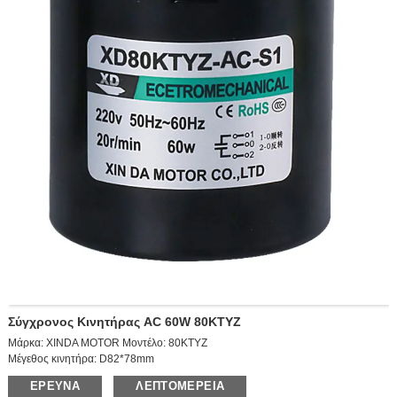
Σύγχρονος Κινητήρας AC 60W 80KTYZ
Μάρκα: XINDA MOTOR Μοντέλο: 80KTYZ
Μέγεθος κινητήρα: D82*78mm
Ταχύτητα εξόδου: 10RPM
ΈΡΕΥΝΑ
ΛΕΠΤΟΜΈΡΕΙΑ
Τάση: AC220V