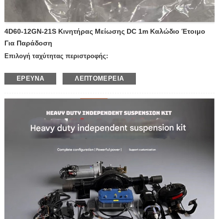
4D60-12GN-21S Κινητήρας Μείωσης DC 1m Καλώδιο Έτοιμο
Για Παράδοση
Επιλογή ταχύτητας περιστροφής:
—600 στροφές/λεπτό
ΈΡΕΥΝΑ
ΛΕΠΤΟΜΈΡΕΙΑ
—400 στροφές/λεπτό
—300 στροφές/λεπτό
—200 στροφές ανά λεπτό
—100 στροφές ανά λεπτό
—50 στροφές ανά λεπτό
—30 στροφές ανά λεπτό
—20 στροφές ανά λεπτό
—10 στροφές ανά λεπτό
—Άλλες ταχύτητες
Τάση: 12V
24V
Προϊόν με φρένο ή όχι:
—με φρένο