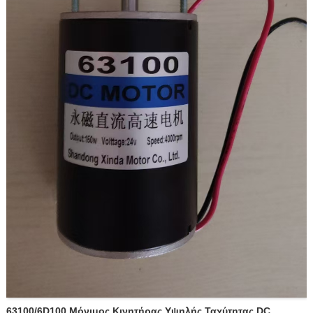
63100/6D100 Μόνιμος Κινητήρας Υψηλής Ταχύτητας DC