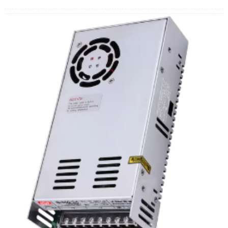
Ισχύς: 60W Ρεύμα: 0,2a
Μέγεθος εξερχόμενου άξονα: D10*20mm
Βάρος: 1,12 κιλά
Συσκευασία: 30 τεμάχια/κουτί
Εξερχόμενος άξονας: έκκεντρος (μόνο)
Βαθμός μόνωσης: Βαθμός E