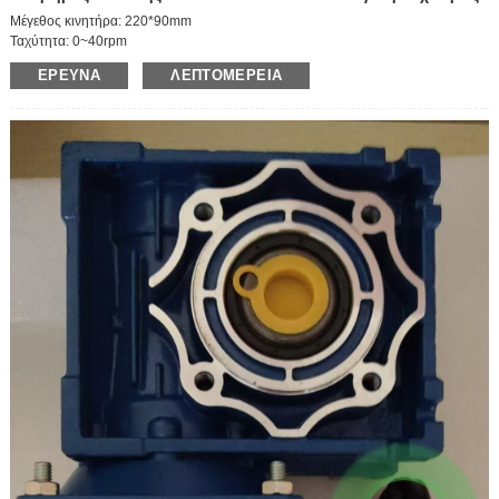
Μέγεθος κινητήρα: 220*90mm
Ταχύτητα: 0~40rpm
Τάση: 220V
ΈΡΕΥΝΑ
ΛΕΠΤΟΜΈΡΕΙΑ
Ισχύς: 120W
Κιβώτιο ταχυτήτων: 36K
Ταχύτητα άξονα: 0~40rpm
Ρεύμα: 0,87A
Μέγιστη ροπή: 180KG.CM
Μέγεθος εξερχόμενου άξονα: 30*15mm
Ρύθμιση ταχύτητας: ρυθμιζόμενο
Αναστρέψιμη περιστροφή: Ναι