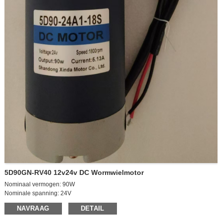
5D90GN-RV40 12v24v DC Wormwielmotor
Nominaal vermogen: 90W
Nominale spanning: 24V
Onbelast toerental: 2100 tpm
NAVRAAG
DETAIL
Belast toerental: 1800 tpm
Nullaststroom: 0,6A