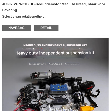
4D60-12GN-21S DC-Reductiemotor Met 1 M Draad, Klaar Voor
Levering
Selectie van rotatiesnelheid:
—600 tpm per minuut
NAVRAAG
DETAIL
—400 tpm per minuut
—300 tpm per minuut
—200 omwentelingen per minuut
—100 omwentelingen per minuut
—50 omwentelingen per minuut
—30 omwentelingen per minuut
—20 omwentelingen per minuut
—10 omwentelingen per minuut
—Andere snelheden
Spanning: 12V
24V
Product met of zonder rem:
—met rem
—Zonder rem