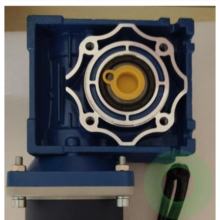
Assnelheid: 0~40 tpm
Stroom: 0,87A
Piekkoppel: 180KG.CM
Uitgaande asmaat: 30*15mm
Snelheidsregeling: regelbaar
Draaibaar omkeerbaar: Ja