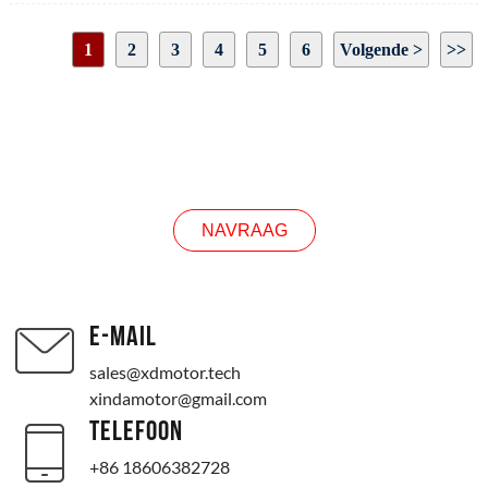
Belastingstroom: 2,25A
Stroom: 13A
1
2
3
4
5
6
Volgende >
>>
Motor uitgaande asmaat: zoals weergegeven in de tekening
Motorgrootte: zoals weergegeven in de tekening
Pagina 1 / 19
Draairichting: CW/CCW
NAVRAAG
NAVRAAG
E-MAIL
sales@xdmotor.tech
xindamotor@gmail.com
TELEFOON
+86 18606382728