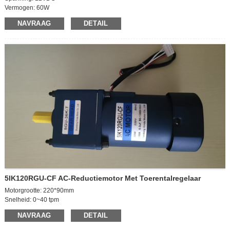
Vermogen: 60W
Motorgrootte: 130*90mm
NAVRAAG
DETAIL
Motortoerental: 1850-2200 tpm
Stroom: 4A
Uitgaande as: enkele/dubbele as
Snelheid regelbaar
Toerental uitgaande as: 52,5 tpm
VERSNELLINGSBAK MAAT-30
Versnellingsbaksnelheidsverhouding: 40K
Draairichting: linksom/rechtsom
5IK120RGU-CF AC-Reductiemotor Met Toerentalregelaar
Motorgrootte: 220*90mm
Snelheid: 0~40 tpm
Spanning: 220V
NAVRAAG
DETAIL
Vermogen: 120W
Versnellingsbak: 36K