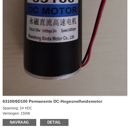
63100/6D100 Permanente DC-Hogesnelheidsmotor
Spanning: 24 VDC
Vermogen: 150W
Motor onbelast toerental: 4000 tpm
NAVRAAG
DETAIL
Motortoerental onder belasting: 3700 tpm
Nullaststroom: 0,55A