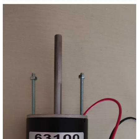
Belastingstroom: 5,5A
Belast koppel: 3,2 kg.cm
Levensduur borstel: 3000 uur
Snelheidsverhouding: 100K
Uitgangssnelheid: 18 tpm
Uitgangskoppel: 19,6 NM/200 kg.cm