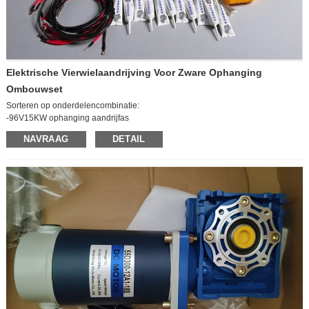
Elektrische Vierwielaandrijving Voor Zware Ophanging
Ombouwset
Sorteren op onderdelencombinatie:
-96V15KW ophanging aandrijfas
-96V15KW-regelaar
NAVRAAG
DETAIL
-Vacuümbekrachtigde remmen
-AC-meter
- AC-lijnsnelheid (inclusief zekeringkast)