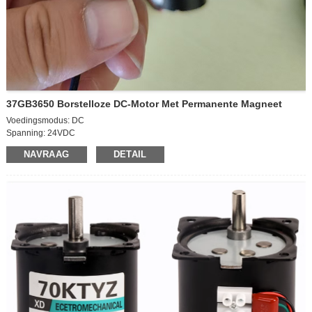
37GB3650 Borstelloze DC-Motor Met Permanente Magneet
Voedingsmodus: DC
Spanning: 24VDC
Bedrijfssnelheid: hogesnelheidsmotor
NAVRAAG
DETAIL
Vermogen: 15W
Uitgaande asmaat: D6*12mm
Afmetingen motorbehuizing: D36*50mm
Richting: CCW/CW
Snelheidsregeling: regelbaar
Stroom: 1,1A
Motorsnelheid: 600 tpm
Verpakkingsgrootte: 42*30*37CM (70 stuks)