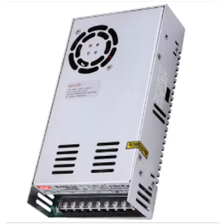
Uitgaande asmaat: D10*20mm
Gewicht: 1,12 kg
Verpakking: 30 stuks/doos
Uitgaande schacht: excentrisch (alleen)
Isolatieklasse: E-klasse