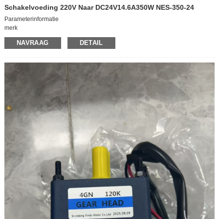
Schakelvoeding 220V Naar DC24V14.6A350W NES-350-24
Parameterinformatie
merk
Ik bedoel het goed/Ik bedoel het goed
NAVRAAG
DETAIL
model
NES-350-24