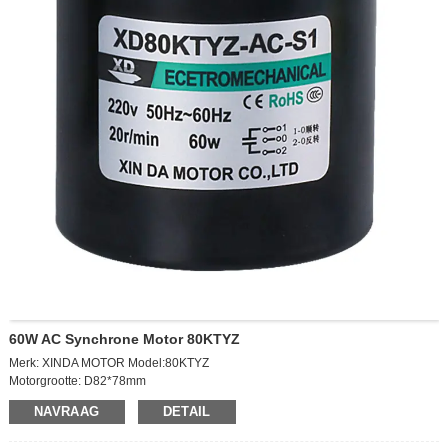
60W AC Synchrone Motor 80KTYZ
Merk: XINDA MOTOR Model:80KTYZ
Motorgrootte: D82*78mm
Uitgangssnelheid: 10 RPM
NAVRAAG
DETAIL
Spanning: AC220V
Vermogen: 60W Stroom: 0,2a