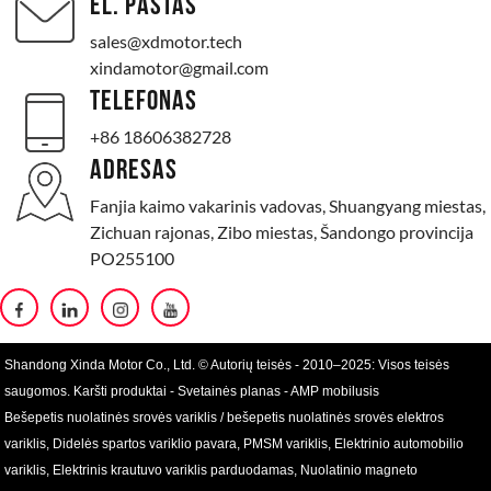
EL. PAŠTAS
sales@xdmotor.tech
xindamotor@gmail.com
TELEFONAS
+86 18606382728
ADRESAS
Fanjia kaimo vakarinis vadovas, Shuangyang miestas,
Zichuan rajonas, Zibo miestas, Šandongo provincija
PO255100
Shandong Xinda Motor Co., Ltd. © Autorių teisės - 2010–2025: Visos teisės
saugomos.
Karšti produktai
-
Svetainės planas
-
AMP mobilusis
Bešepetis nuolatinės srovės variklis / bešepetis nuolatinės srovės elektros
variklis
,
Didelės spartos variklio pavara
,
PMSM variklis
,
Elektrinio automobilio
variklis
,
Elektrinis krautuvo variklis parduodamas
,
Nuolatinio magneto