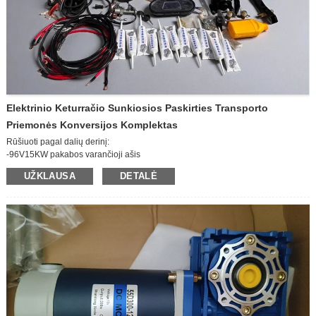
— Be stabdžių
Elektrinio Keturračio Sunkiosios Paskirties Transporto
Priemonės Konversijos Komplektas
Rūšiuoti pagal dalių derinį:
-96V15KW pakabos varančioji ašis
-96V15KW valdiklis
UŽKLAUSA
DETALĖ
- Vakuuminiai stabdžiai
-Kintamosios srovės matuoklis
- Kintamosios srovės linijos greitis (įskaitant saugiklių dėžutę)