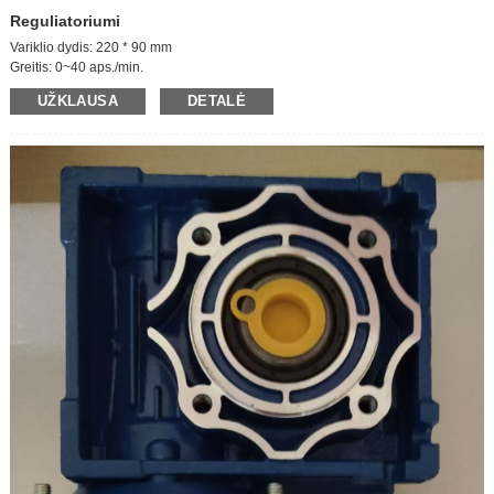
Reguliatoriumi
Variklio dydis: 220 * 90 mm
Greitis: 0~40 aps./min.
Balsavimo galia: 220 V
UŽKLAUSA
DETALĖ
Galia: 120 W
Pavarų dėžė: 36K
Veleno greitis: 0~40 aps./min.
Srovė: 0,87 A
Didžiausias sukimo momentas: 180 KG.CM
Išeinančio veleno dydis: 30 * 15 mm
Greičio reguliavimas: reguliuojamas
Apsukimas grįžtamai: Taip