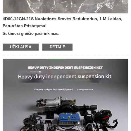
4D60-12GN-21S Nuolatinės Srovės Reduktorius, 1 M Laidas,
Paruoštas Pristatymui
Sukimosi greičio pasirinkimas:
— 600 aps./min.
UŽKLAUSA
DETALĖ
— 400 aps./min. per minutę
— 300 aps./min. per minutę
– 200 apsisukimų per minutę
– 100 apsisukimų per minutę
— 50 apsisukimų per minutę
— 30 ​​apsisukimų per minutę
– 20 apsisukimų per minutę
– 10 apsisukimų per minutę
—Kiti greičiai
Įtampa: 12 V
24 V
Produktas su stabdžiu arba be jo:
– su stabdžiu