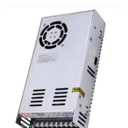
Galia: 60 W Srovė: 0,2 A
Išeinančio veleno dydis: D10 * 20 mm
Svoris: 1,12 kg
Pakuotė: 30 vnt./kartonas
Išeinantis velenas: ekscentrinis (tik)
Izoliacijos klasė: E klasė