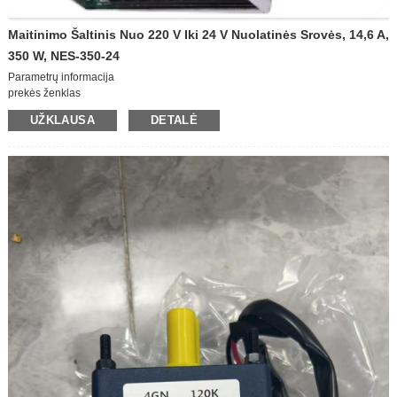
Maitinimo Šaltinis Nuo 220 V Iki 24 V Nuolatinės Srovės, 14,6 A,
350 W, NES-350-24
Parametrų informacija
prekės ženklas
MEAN WELL / Gerai nusiteikęs
UŽKLAUSA
DETALĖ
modelis
NES-350-24