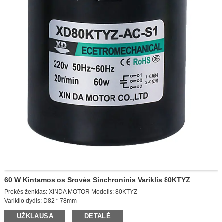
60 W Kintamosios Srovės Sinchroninis Variklis 80KTYZ
Prekės ženklas: XINDA MOTOR Modelis: 80KTYZ
Variklio dydis: D82 * 78mm
Išėjimo greitis: 10 aps./min.
UŽKLAUSA
DETALĖ
Balsavimo galia: AC220V