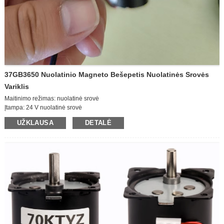
37GB3650 Nuolatinio Magneto Bešepetis Nuolatinės Srovės
Variklis
Maitinimo režimas: nuolatinė srovė
Įtampa: 24 V nuolatinė srovė
Darbinis greitis: didelio greičio variklis
UŽKLAUSA
DETALĖ
Galia: 15 W
Išeinančio veleno dydis: D6 * 12 mm
Variklio korpuso dydis: D36 * 50mm
Kryptis: prieš laikrodžio rodyklę / pagal laikrodžio rodyklę
Greičio reguliavimas: reguliuojamas
Srovė: 1,1 A
Variklio greitis: 600 aps./min.
Pakuotės dydis: 42 * 30 * 37 cm (70 vnt.)