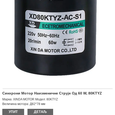
Синхрони Мотор Наизменичне Струје Од 60 W, 80KTYZ
Марка: XINDA MOTOR Модел: 80KTYZ
Величина мотора: Д82*78 мм
Излазна брзина: 10 обртаја у минути
УПИТ
ДЕТАЉ
Напон: AC220V