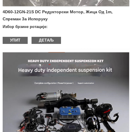
4D60-12GN-21S DC Редукторски Мотор, Жица Од 1m,
Спреман За Испоруку
Избор брзине ротације:
—600 о/мин
УПИТ
ДЕТАЉ
—400 о/мин
—300 о/мин
—200 обртаја у минути
—100 обртаја у минути
—50 обртаја у минути
—30 обртаја у минути
—20 обртаја у минути
—10 обртаја у минути
— Остале брзине
Напон: 12V
24V
Производ са кочницом или не:
— са кочницом
— Без кочнице