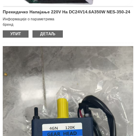
Прекидачко Напајање 220V На DC24V14.6A350W NES-350-24
Информације о параметрима
бренд
MEAN WELL/Mean Well
УПИТ
ДЕТАЉ
модел
NES-350-24