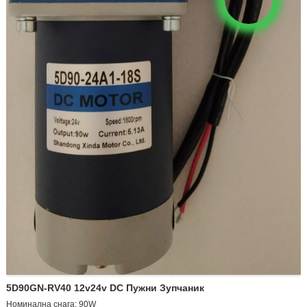
5D90GN-RV40 12v24v DC Пужни Зупчаник
Номинална снага: 90W