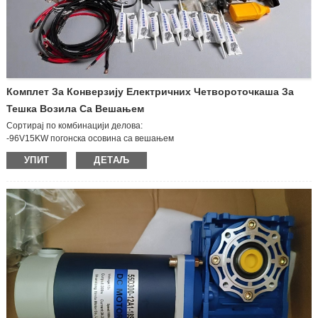
Комплет За Конверзију Електричних Четвороточкаша За
Тешка Возила Са Вешањем
Сортирај по комбинацији делова:
-96V15KW погонска осовина са вешањем
-96V15KW контролер
УПИТ
ДЕТАЉ
- Вакуумске кочнице
-Метар наизменичне струје
-Брзина наизменичне мреже (укључујући кутију са осигурачима)