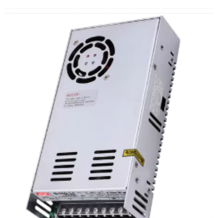
Снага: 60W Струја: 0.2a
Величина излазног вратила: Д10*20 мм
Тежина: 1,12 кг
Паковање: 30 ком/картон
Излазни пут вратила: eccentral (само)
Степен изолације: Е степен