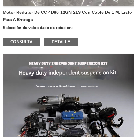
Motor Redutor De CC 4D60-12GN-21S Con Cable De 1 M, Listo
Para A Entrega
Selección da velocidade de rotación:
—600 rpm por minuto
CONSULTA
DETALLE
—400 rpm por minuto
—300 rpm por minuto
—200 revolucións por minuto
—100 revolucións por minuto
—50 revolucións por minuto
—30 revolucións por minuto
—20 revolucións por minuto
—10 revolucións por minuto
—Outras velocidades
Voltaxe: 12 V
24 V
Produto con freo ou sen:
—con freo
—Sen freo