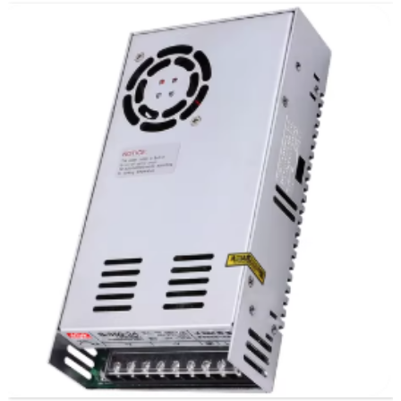
Tamaño do eixe de saída: D10 * 20 mm
Peso: 1,12 kg
Paquete: 30 unidades/caixa
Eixo de saída: excentral (só)
Grao de illamento: grao E