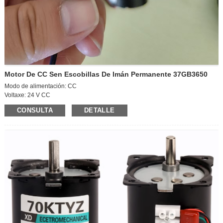
Motor De CC Sen Escobillas De Imán Permanente 37GB3650
Modo de alimentación: CC
Voltaxe: 24 V CC
Velocidade de funcionamento: motor de alta velocidade
CONSULTA
DETALLE
Potencia: 15 W
Tamaño do eixe de saída: D6 * 12 mm
Tamaño do corpo do motor: D36 * 50 mm
Dirección: esquerda/horaria
Regulación de velocidade: regulable
Corrente: 1,1 A
Velocidade do motor: 600 rpm
Tamaño do paquete: 42*30*37 cm (70 unidades)