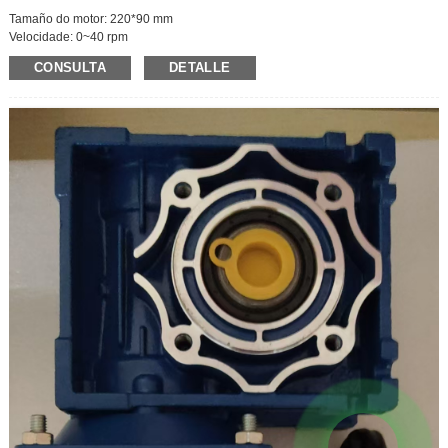
Tamaño do motor: 220*90 mm
Velocidade: 0~40 rpm
Voltaxe: 220 V
CONSULTA
DETALLE
Potencia: 120 W
Caixa de cambios: 36K
Velocidade do eixe: 0~40 rpm
Corrente: 0,87 A
Par máximo: 180 kg/cm
Tamaño do eixe de saída: 30 * 15 mm
Regulación de velocidade: regulable
Reversible xiratoria: Si