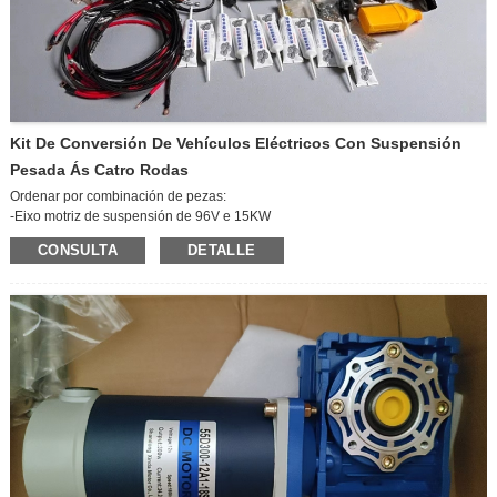
Kit De Conversión De Vehículos Eléctricos Con Suspensión
Pesada Ás Catro Rodas
Ordenar por combinación de pezas:
-Eixo motriz de suspensión de 96V e 15KW
-Controlador de 96V15KW
CONSULTA
DETALLE
-Freos asistidos por baleiro
-Medidor de CA
-Velocidade da liña de CA (incluíndo a caixa de fusibles)