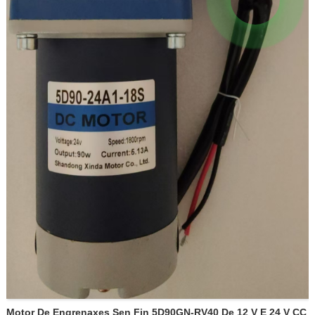
Motor De Engrenaxes Sen Fin 5D90GN-RV40 De 12 V E 24 V CC