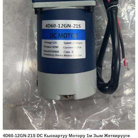
4D60-12GN-21S DC Кыскартуу Мотору 1м Зым Жеткирүүгө