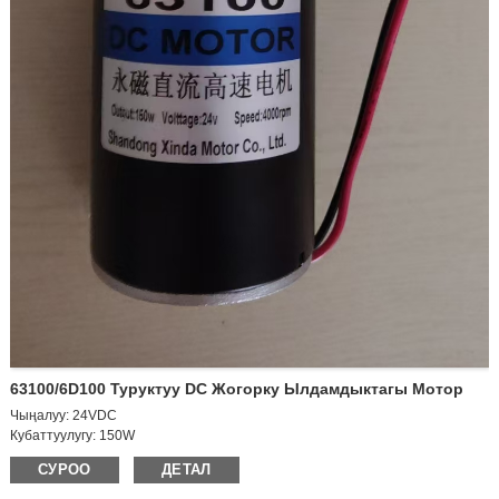
63100/6D100 Туруктуу DC Жогорку Ылдамдыктагы Мотор
Чыңалуу: 24VDC
Кубаттуулугу: 150W
Мотордун жүктөө ылдамдыгы: 4000 rpm
СУРОО
ДЕТАЛ
Мотор жүктөө ылдамдыгы: 3700 rpm
Жүктөлгөн ток: 0.55A