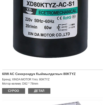
60W AC Синхрондук Кыймылдаткыч 80KTYZ
Бренд: XINDA MOTOR Үлгү: 80KTYZ
Мотор көлөмү: D82 * 78mm
Чыгуу ылдамдыгы: 10RPM
СУРОО
ДЕТАЛ
Добуш: AC220V
Кубат: 60W Учурдагы: 0.2a
Чыгуучу валдын өлчөмү: D10 * 20мм
Салмагы: 1,12 кг