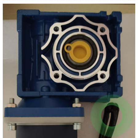
Валдын ылдамдыгы: 0~40rpm
Учурдагы: 0,87A
Чоку момент: 180KG.CM
Чыгуучу валдын өлчөмү: 30*15мм
Ылдамдыкты жөнгө салуу: жөнгө салынуучу
Айлануучу кайра: Ооба