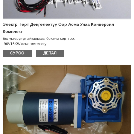
Электр Төрт Дөңгөлөктүү Оор Асма Унаа Конверсия
Комплект
Бөлүктөрүнүн айкалышы боюнча сорттоо:
-96V15KW асма жетек огу
-96V15KW контроллер
СУРОО
ДЕТАЛ
-Вакуумдук тормоздор
- AC метр
-AC линиясынын ылдамдыгы (анын ичинде сактагыч кутусу)