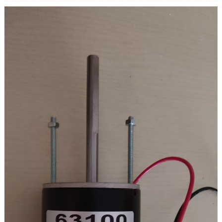
Жүктөп жаткан ток: 5.5A
Жүктөө моменти: 3,2 кг.см
Щетка иштөө мөөнөтү: 3000h
Ылдамдык катышы: 100K
Чыгуу ылдамдыгы: 18 rpm
Чыгуу моменти: 19,6НМ/200кг.см