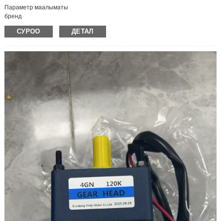
Параметр маалыматы
бренд
MEAN WELL/Mean Well
СУРОО
ДЕТАЛ
модель
NES-350-24