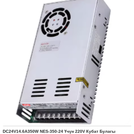
Пакет: 30шт/ctn
Чыгуучу вал жолу: эксцентралдык (гана)
Жылуулоо классы: E классы
DC24V14.6A350W NES-350-24 Үчүн 220V Кубат Булагы