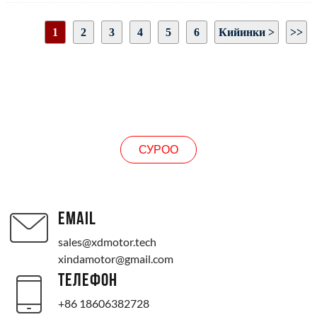
Жүктөп жаткан ток: 2.25A
Учурдагы: 13A
1
2
3
4
5
6
Кийинки >
>>
Мотордун вал өлчөмү: чийме көрсөткөндөй
Мотор өлчөмү: чийме көрсөткөндөй
Page 1 / 19
Бурулуш багыты: CW/CCW
СУРОО
СУРОО
EMAIL
sales@xdmotor.tech
xindamotor@gmail.com
ТЕЛЕФОН
+86 18606382728