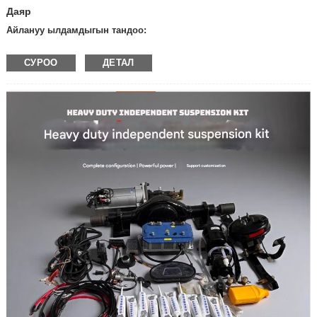
Даяр
Айлануу ылдамдыгын тандоо:
— 600 об/мин
СУРОО
ДЕТАЛ
— 400 об/мин
— 300 об/мин
— мүнөтүнө 200 айлануу
— мүнөтүнө 100 айлануу
— мүнөтүнө 50 айлануу
— мүнөтүнө 30 айлануу
— мүнөтүнө 20 айлануу
— мүнөтүнө 10 айлануу
— Башка ылдамдыктар
Чыңалуу: 12V
24V
Тормозу бар же жок продукт:
- тормоз менен
— Тормозсуз