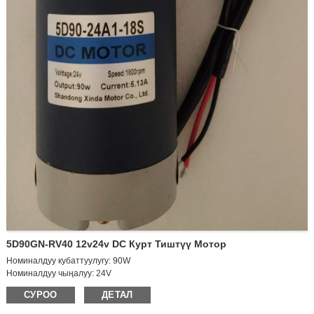
5D90GN-RV40 12v24v DC Курт Тиштүү Мотор
Номиналдуу кубаттуулугу: 90W
Номиналдуу чыңалуу: 24V
Жүктөө ылдамдыгы: 2100 rpm
СУРОО
ДЕТАЛ
Жүктөө ылдамдыгы: 1800 rpm
Жүктөлгөн ток: 0.6A