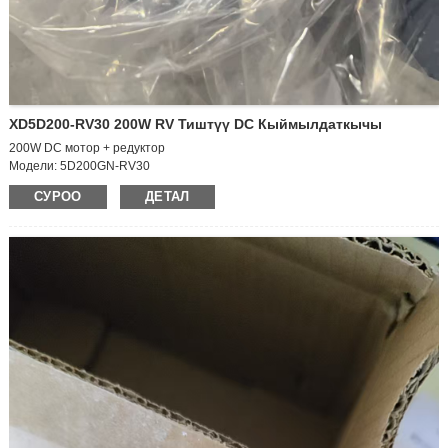
XD5D200-RV30 200W RV Тиштүү DC Кыймылдаткычы
200W DC мотор + редуктор
Модели: 5D200GN-RV30
Мотор көлөмү: 90*250мм
СУРОО
ДЕТАЛ
Кубат режими: DC
Чыңалуу: 24V
Кубаттуулугу: 200W
Мотор түрү: Drive Motor
РЕДАКЦИЯНЫН ӨЛЧӨМҮ – 30
Чыгуу валынын ылдамдыгы: 110 rpm
Редуктор ылдамдыгы катышы: 20K
Момент: 14,6 Нм/148,9 кгс.см