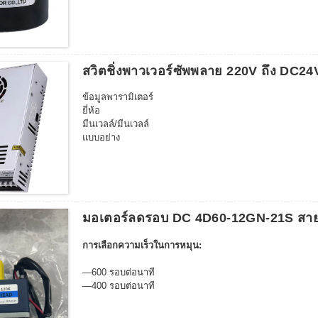
น้ำหนัก: 1.12กก.
บรรจุภัณฑ์: 30 ชิ้น/กล่อง
ช่องทางออกของเพลา: eccentral (เท่านั้น)
เกรดฉนวน: เกรด E
สวิตชิ่งพาวเวอร์ซัพพลาย 220V ถึง DC
ข้อมูลพารามิเตอร์
ยี่ห้อ
มีนเวลล์/มีนเวลล์
แบบอย่าง
NES-350-24
มอเตอร์ลดรอบ DC 4D60-12GN-21S สาย 
การเลือกความเร็วในการหมุน:
—600 รอบต่อนาที
—400 รอบต่อนาที
—300 รอบต่อนาที
—200 รอบต่อนาที