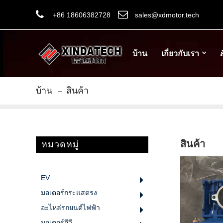
+86 18606382728
sales@xdmotor.tech
บ้าน
เกี่ยวกับเรา
ส
บ้าน
สินค้า
สินค้า
หมวดหมู่
EV
มอเตอร์กระแสตรง
อะไหล่รถยนต์ไฟฟ้า
มอเตอร์อีวี