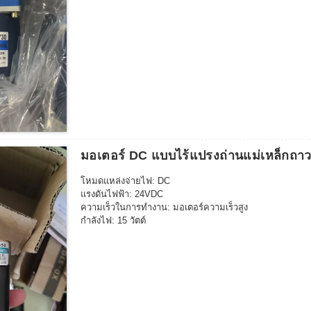
กำลังไฟ: 200 วัตต์
ประเภทมอเตอร์: มอเตอร์ขับเคลื่อน
ขนาดกระปุกเกียร์ – 30
ความเร็วเพลาส่งออก: 110 รอบต่อนาที
อัตราทดเกียร์: 20K
แรงบิด: 14.6Nm/148.9kgf.cm
มอเตอร์ DC แบบไร้แปรงถ่านแม่เหล็กถ
โหมดแหล่งจ่ายไฟ: DC
แรงดันไฟฟ้า: 24VDC
ความเร็วในการทำงาน: มอเตอร์ความเร็วสูง
กำลังไฟ: 15 วัตต์
ขนาดเพลาขาออก: D6*12มม.
ขนาดตัวมอเตอร์:D36*50มม.
ทิศทาง: ทวนเข็มนาฬิกา/CW
ควบคุมความเร็ว: ปรับได้
กระแสไฟ: 1.1A
ความเร็วมอเตอร์: 600 รอบต่อนาที