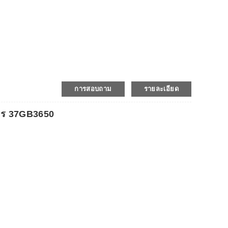
กา
W
การสอบถาม
รายละเอียด
าวร 37GB3650