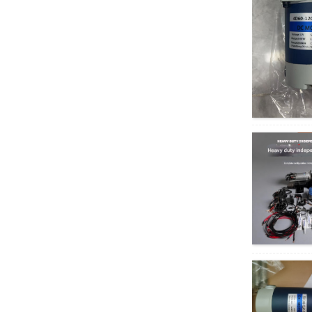
ตัวควบคุมความเร็ว
มอเตอร์เกียร์หนอน DC
5D90GN-RV40
12v24v
มอเตอร์ DC ความเร็ว
สูงถาวร 63100/6D100
มอเตอร์ลดรอบ DC
แบบเฟืองตัวหนอน RV
รุ่น XD5D120-
24A121SRV30