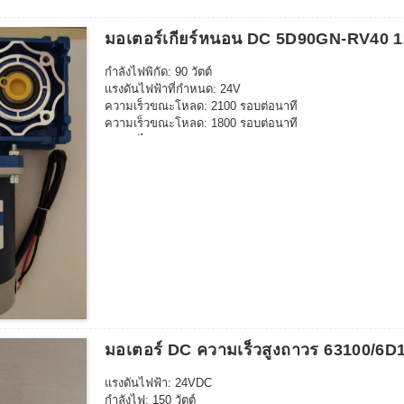
กระแสไฟ: 0.87A
แรงบิดสูงสุด: 180KG.CM
มอเตอร์เกียร์หนอน DC 5D90GN-RV40 
ขนาดเพลาขาออก: 30*15มม.
ควบคุมความเร็ว: ปรับได้
กำลังไฟพิกัด: 90 วัตต์
การหมุนกลับได้: ใช่
แรงดันไฟฟ้าที่กำหนด: 24V
ความเร็วขณะโหลด: 2100 รอบต่อนาที
ความเร็วขณะโหลด: 1800 รอบต่อนาที
กระแสไฟออก: 0.6A
กระแสไฟขณะโหลด: 5.5A
แรงบิดขณะรับน้ำหนัก: 3.2 กก.ซม.
อายุการใช้งานแปรง: 3000 ชม.
อัตราทดความเร็ว: 100K
ความเร็วเอาต์พุต: 18 รอบต่อนาที
แรงบิดเอาต์พุต: 19.6NM/200kg.cm
มอเตอร์ DC ความเร็วสูงถาวร 63100/6D
แรงดันไฟฟ้า: 24VDC
กำลังไฟ: 150 วัตต์