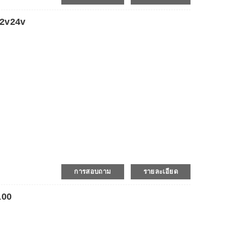
12v24v
การสอบถาม
รายละเอียด
100