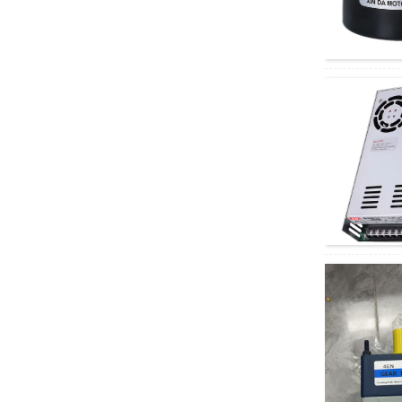
รถขับเคลื่อนสี่ล้อไฟฟ้า
พร้อมระบบกันสะเทือน
สำหรับงานหนัก...
มอเตอร์ DC ลดเกียร์
RV รุ่น XD5D300-
RV40 300W
มอเตอร์ DC ลดเกียร์
RV รุ่น XD5D60GN-
RV30 60W
มอเตอร์ลด AC รุ่น
5IK120RGU-CF พร้อม