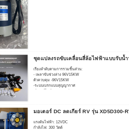
—100 รอบต่อนาที
—50 รอบต่อนาที
—30 รอบต่อนาที
—20 รอบต่อนาที
—10 รอบต่อนาที
—ความเร็วอื่นๆ
แรงดันไฟฟ้า :12V
24โวลต์
ชุดแปลงรถขับเคลื่อนสี่ล้อไฟฟ้าแบบรับน้
สินค้ามีเบรคหรือไม่มีเบรค :
—พร้อมเบรก
เรียงลำดับตามการรวมชิ้นส่วน:
—ไม่มีเบรค
- เพลาขับช่วงล่าง 96V15KW
ตัวควบคุม -96V15KW
-ระบบเบรกแบบสุญญากาศ
-มิเตอร์ไฟฟ้ากระแสสลับ
-ความเร็วสายไฟ AC (รวมกล่องฟิวส์)
มอเตอร์ DC ลดเกียร์ RV รุ่น XD5D300
แรงดันไฟฟ้า: 12VDC
กำลังไฟ: 300 วัตต์