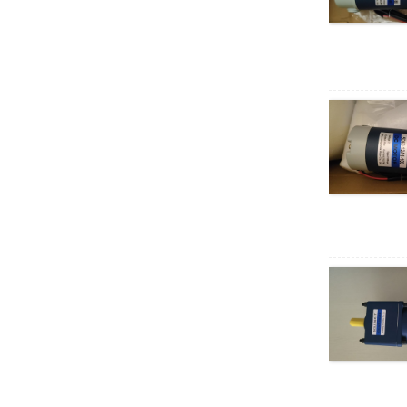
มอเตอร์ลดกระแสตรง
แบบไร้แปรงถ่าน
MY42GP-4260
มอเตอร์ DC ความเร็ว
สูง XD775
ชุดมอเตอร์ไร้แปรง
ถ่าน 80BL
มอเตอร์ลดเบรก AC
15W-200W