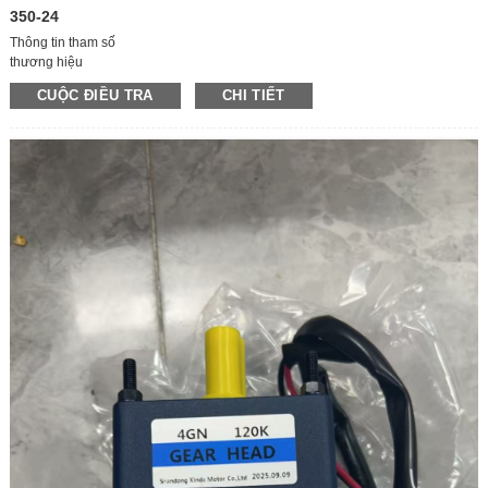
350-24
Thông tin tham số
thương hiệu
CÓ Ý NGHĨA TỐT/Có Ý NGHĨA TỐT
CUỘC ĐIỀU TRA
CHI TIẾT
người mẫu
NES-350-24