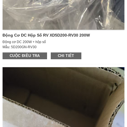
Động Cơ DC Hộp Số RV XD5D200-RV30 200W
Động cơ DC 200W + hộp số
Mẫu: 5D200GN-RV30
Kích thước động cơ: 90*250mm
CUỘC ĐIỀU TRA
CHI TIẾT
Chế độ nguồn: DC
Điện áp: 24V
Công suất: 200W
Loại động cơ: Động cơ truyền động
KÍCH THƯỚC HỘP SỐ – 30
Tốc độ trục ra: 110 vòng/phút
Tỷ số truyền hộp số: 20K
Mô-men xoắn: 14,6Nm/148,9kgf.cm