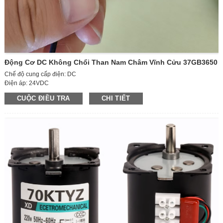
Động Cơ DC Không Chổi Than Nam Châm Vĩnh Cửu 37GB3650
Chế độ cung cấp điện: DC
Điện áp: 24VDC
Tốc độ hoạt động: động cơ tốc độ cao
CUỘC ĐIỀU TRA
CHI TIẾT
Công suất: 15W
Kích thước trục ra: D6*12mm
Kích thước thân động cơ: D36*50mm
Hướng: CCW/CW
Điều chỉnh tốc độ: có thể điều chỉnh
Dòng điện: 1,1A
Tốc độ động cơ: 600 vòng/phút
Kích thước đóng gói: 42*30*37CM (70 chiếc)