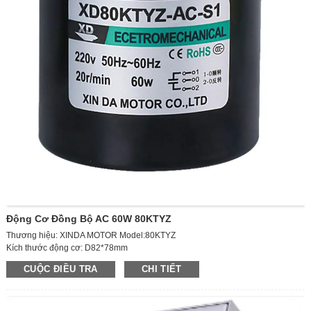
Động Cơ Đồng Bộ AC 60W 80KTYZ
Thương hiệu: XINDA MOTOR Model:80KTYZ
Kích thước động cơ: D82*78mm
Tốc độ đầu ra: 10 vòng/phút
CUỘC ĐIỀU TRA
CHI TIẾT
Điện áp: AC220V
Công suất: 60W Dòng điện: 0,2a
Kích thước trục ra: D10*20mm
Trọng lượng: 1,12kg