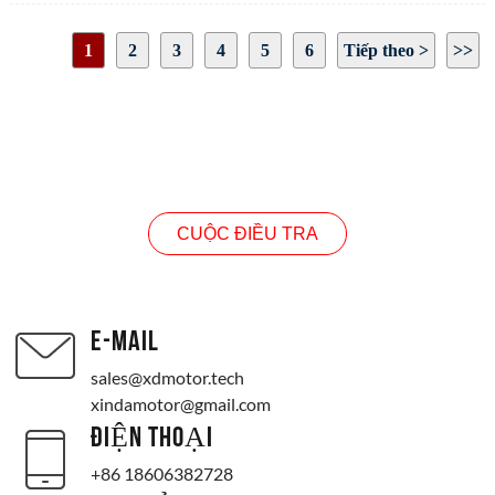
Dòng điện khi tải: 2,25A
Dòng điện: 13A
1
2
3
4
5
6
Tiếp theo >
>>
Kích thước trục ra của động cơ: như bản vẽ hiển thị
Kích thước động cơ: như hình vẽ minh họa
Trang 1 / 19
Hướng quay: CW/CCW
CUỘC ĐIỀU TRA
CUỘC ĐIỀU TRA
E-MAIL
sales@xdmotor.tech
xindamotor@gmail.com
ĐIỆN THOẠI
+86 18606382728