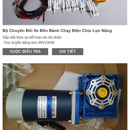
Bộ Chuyển Đổi Xe Bốn Bánh Chạy Điện Chịu Lực Nặng
Sắp xếp theo sự kết hợp các bộ phận:
-Trục truyền động treo 96V15KW
Bộ điều khiển -96V15KW
CUỘC ĐIỀU TRA
CHI TIẾT
-Phanh trợ lực chân không
-Đồng hồ đo AC
- Tốc độ đường dây AC (bao gồm hộp cầu chì)