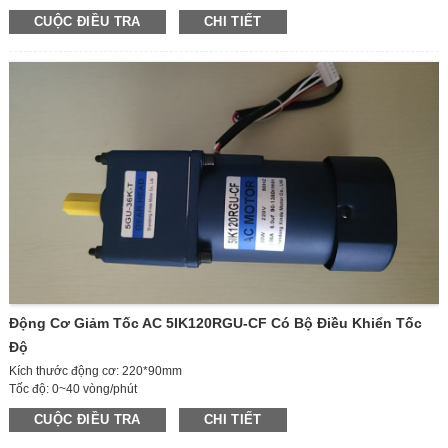
Kích thước động cơ: 130*90mm
CUỘC ĐIỀU TRA
CHI TIẾT
Tốc độ động cơ: 1850-2200 vòng/phút
Dòng điện: 4A
Trục ra: trục đơn/trục đôi
Có thể điều chỉnh tốc độ
Tốc độ trục ra: 52,5 vòng/phút
KÍCH THƯỚC HỘP SỐ-30
Tỷ số truyền hộp số: 40K
Hướng xoay: ccw/cw
Động Cơ Giảm Tốc AC 5IK120RGU-CF Có Bộ Điều Khiển Tốc
Độ
Kích thước động cơ: 220*90mm
Tốc độ: 0~40 vòng/phút
Điện áp: 220V
CUỘC ĐIỀU TRA
CHI TIẾT
Công suất: 120W
Hộp số: 36K