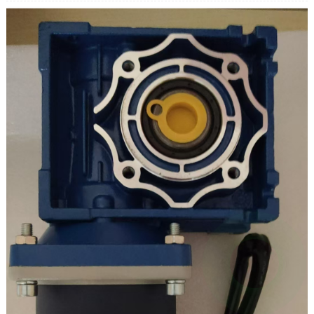
Tốc độ trục: 0~40 vòng/phút
Dòng điện: 0,87A
Mô-men xoắn cực đại: 180KG.CM
Kích thước trục ra: 30*15mm
Điều chỉnh tốc độ: có thể điều chỉnh
Có thể đảo ngược chiều quay: Có