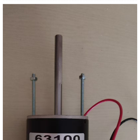
Dòng điện khi tải: 5,5A
Mô-men xoắn khi có tải: 3,2 kg.cm
Tuổi thọ chổi than: 3000h
Tỷ lệ tốc độ: 100K
Tốc độ đầu ra: 18 vòng/phút
Mô-men xoắn đầu ra: 19,6NM/200kg.cm