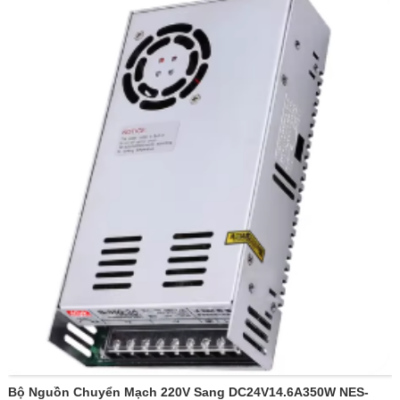
Gói: 30 chiếc/thùng
Đường trục ra: trung tâm (chỉ)
Cấp cách điện: Cấp E
Bộ Nguồn Chuyển Mạch 220V Sang DC24V14.6A350W NES-