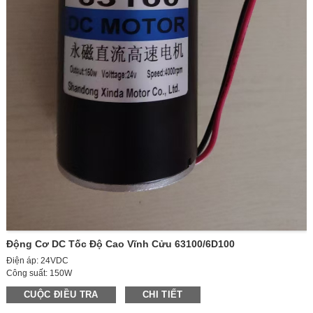
Động Cơ DC Tốc Độ Cao Vĩnh Cửu 63100/6D100
Điện áp: 24VDC
Công suất: 150W
Tốc độ không tải của động cơ: 4000 vòng/phút
CUỘC ĐIỀU TRA
CHI TIẾT
Tốc độ có tải của động cơ: 3700 vòng/phút
Dòng điện không tải: 0,55A