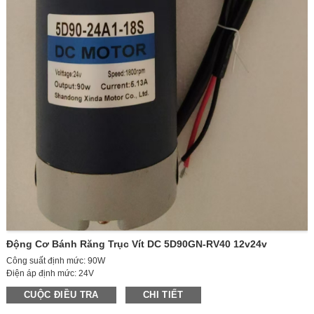
Động Cơ Bánh Răng Trục Vít DC 5D90GN-RV40 12v24v
Công suất định mức: 90W
Điện áp định mức: 24V
Tốc độ không tải: 2100 vòng/phút
CUỘC ĐIỀU TRA
CHI TIẾT
Tốc độ có tải: 1800 vòng/phút
Dòng điện không tải: 0,6A