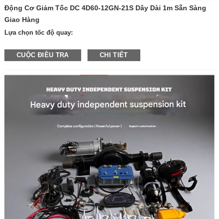
Động Cơ Giảm Tốc DC 4D60-12GN-21S Dây Dài 1m Sẵn Sàng
Giao Hàng
Lựa chọn tốc độ quay:
—600 vòng/phút
CUỘC ĐIỀU TRA
CHI TIẾT
—400 vòng/phút
—300 vòng/phút
—200 vòng quay mỗi phút
—100 vòng quay mỗi phút
—50 vòng quay mỗi phút
—30 vòng quay mỗi phút
—20 vòng quay mỗi phút
—10 vòng quay mỗi phút
—Các tốc độ khác
Điện áp: 12V
24V
Sản phẩm có phanh hoặc không có phanh:
—có phanh
—Không có phanh