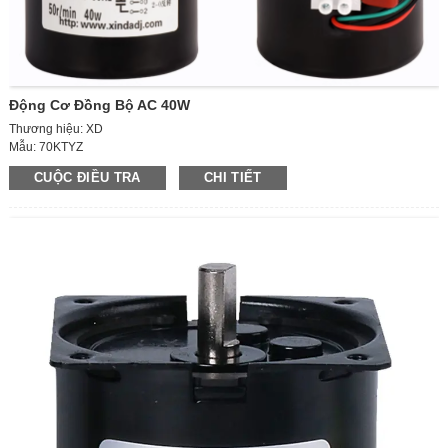
Động Cơ Đồng Bộ AC 40W
Thương hiệu: XD
Mẫu: 70KTYZ
Nguồn gốc: Trung Quốc đại lục
CUỘC ĐIỀU TRA
CHI TIẾT
Chế độ nguồn: AC
Điện áp: 220V
Công suất: 40W
Điện áp: 220V (AC)
Tốc độ đầu ra: 2,5-110 vòng/phút
Loại động cơ: Động cơ đồng bộKích thước: 70MM×70MM